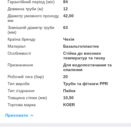
Гарантійний період (міс)
84
Довжина труби (м)
12
Діаметр умовного проходу,
42,00
мм
Зовнішній діаметр труби
63
(мм)
Країна бренду
Чехія
Матеріал
Базальтопластик
Особливості
Стійка до високих
температур та тиску
Призначення
Для водопостачання та
опалення
Робочий тиск (бар)
20
Тип вироби
Труби та фітинги PPR
Тип з'єднання
Пайка
Товщина стінки (мм)
10,50
Торгова марка
KOER
Приховати