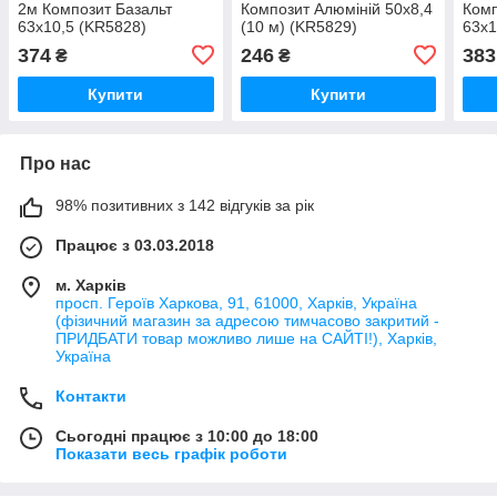
2м Композит Базальт
Композит Алюміній 50x8,4
Комп
63x10,5 (KR5828)
(10 м) (KR5829)
63x1
374
246
383
₴
₴
Купити
Купити
Про нас
98% позитивних з 142 відгуків за рік
Працює з 03.03.2018
м. Харків
просп. Героїв Харкова, 91, 61000, Харків, Україна
(фізичний магазин за адресою тимчасово закритий -
ПРИДБАТИ товар можливо лише на САЙТІ!), Харків,
Україна
Контакти
Сьогодні працює з 10:00 до 18:00
Показати весь графік роботи