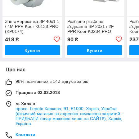
Згін-американка ЗР 40x1.1
Розбірне різьбове
Розб
/ 4M PPR Koer K0138.PRO
з'єднання ВР 20x1 / 2F
з'єд
(KP0174)
PPR Koer K0234.PRO
Koer
(KP2599)
418
90
237
₴
₴
Купити
Купити
Про нас
98% позитивних з 142 відгуків за рік
Працює з 03.03.2018
м. Харків
просп. Героїв Харкова, 91, 61000, Харків, Україна
(фізичний магазин за адресою тимчасово закритий -
ПРИДБАТИ товар можливо лише на САЙТІ!), Харків,
Україна
Контакти