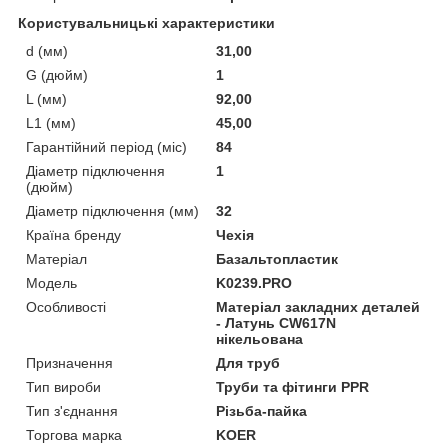
Користувальницькі характеристики
d (мм)
31,00
G (дюйм)
1
L (мм)
92,00
L1 (мм)
45,00
Гарантійний період (міс)
84
Діаметр підключення
1
(дюйм)
Діаметр підключення (мм)
32
Країна бренду
Чехія
Матеріал
Базальтопластик
Мoдель
K0239.PRO
Особливості
Матеріал закладних деталей
- Латунь CW617N
нікельована
Призначення
Для труб
Тип вироби
Труби та фітинги PPR
Тип з'єднання
Різьба-пайка
Торгова марка
KOER