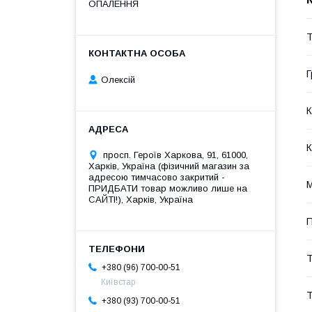
ОПАЛЕННЯ
Т
Г
Олексій
К
К
просп. Героїв Харкова, 91, 61000,
Харків, Україна (фізичний магазин за
адресою тимчасово закритий -
М
ПРИДБАТИ товар можливо лише на
САЙТІ!), Харків, Україна
П
Т
+380 (96) 700-00-51
Київстар
Т
+380 (93) 700-00-51