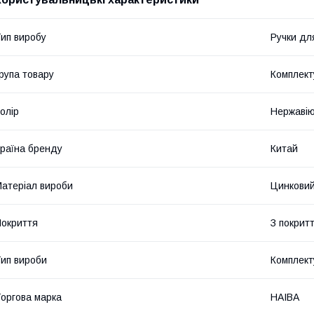
ип виробу
Ручки дл
рупа товару
Комплект
олір
Нержавію
раїна бренду
Китай
атеріал вироби
Цинковий
окриття
З покрит
ип вироби
Комплект
оргова марка
HAIBA