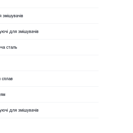
я змішувачів
уючі для змішувачів
ча сталь
 сплав
тям
уючі для змішувачів