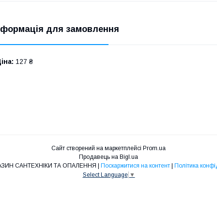
нформація для замовлення
іна:
127 ₴
Сайт створений на маркетплейсі
Prom.ua
Продавець на Bigl.ua
O&L - МАГАЗИН САНТЕХНІКИ ТА ОПАЛЕННЯ |
Поскаржитися на контент
|
Політика конфі
Select Language
▼