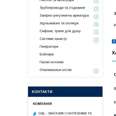
Трубопроводи та з'єднання
Запірно-регулююча арматура
Ущільнювачі та ізоляція
Р
Сифони, трапи для душу
Системи захисту
Генератори
Х
Бойлери
Газові колонки
Опалювальні котли
В
КОНТАКТИ
К
O&L - МАГАЗИН САНТЕХНІКИ ТА