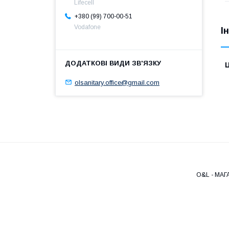
Lifecell
+380 (99) 700-00-51
Vodafone
І
Ц
olsanitary.office@gmail.com