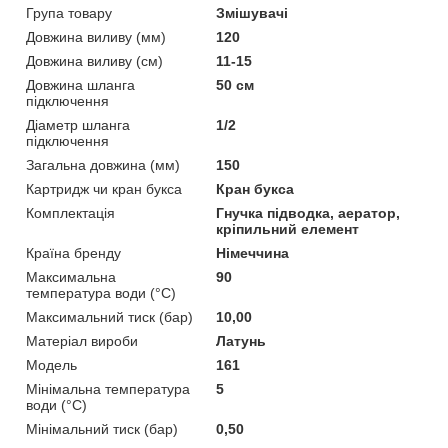
Група товару
Змішувачі
Довжина виливу (мм)
120
Довжина виливу (см)
11-15
Довжина шланга
50 см
підключення
Діаметр шланга
1/2
підключення
Загальна довжина (мм)
150
Картридж чи кран букса
Кран букса
Комплектація
Гнучка підводка, аератор,
кріпильний елемент
Країна бренду
Німеччина
Максимальна
90
температура води (°C)
Максимальний тиск (бар)
10,00
Матеріал вироби
Латунь
Мoдель
161
Мінімальна температура
5
води (°C)
Мінімальний тиск (бар)
0,50