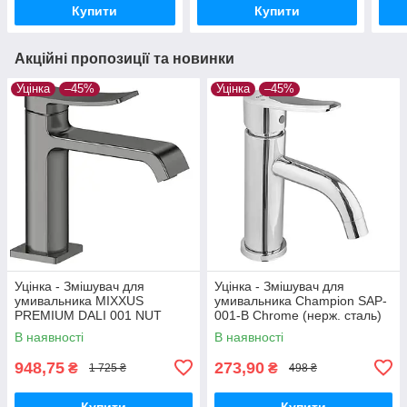
Купити
Купити
Акційні пропозиції та новинки
Уцінка
–45%
Уцінка
–45%
Уцінка - Змішувач для
Уцінка - Змішувач для
умивальника MIXXUS
умивальника Champion SAP-
PREMIUM DALI 001 NUT
001-B Chrome (нерж. сталь)
GRAPHITE (Колір графіт)
(CH6157-20260716-10424)
В наявності
В наявності
(MI6756-20260715-9443)
948,75
273,90
₴
₴
1 725 ₴
498 ₴
Купити
Купити