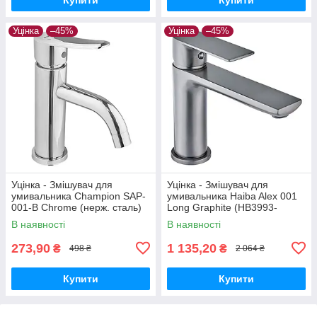
Уцінка
–45%
Уцінка
–45%
Уцінка - Змішувач для
Уцінка - Змішувач для
умивальника Champion SAP-
умивальника Haiba Alex 001
001-B Chrome (нерж. сталь)
Long Graphite (HB3993-
(CH6157-20260715-10520)
20260604-7971)
В наявності
В наявності
273,90
1 135,20
₴
₴
498 ₴
2 064 ₴
Купити
Купити