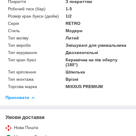
Покриття
З покриттям
Робочий тиск (бар)
1-5
Розмір кран букси (дюйм)
1/2
Серія
RETRO
Стиль
Модерн
Тип виліву
Литий
Тип вироби
Змішувачі для умивальника
Тип керування
Двохвентильні
Тип кран буксі
Керамічна на пів оберту
(180°)
Тип кріплення
Шпилька
Тип монтажа
Врізні
Торгова марка
MIXXUS PREMIUM
Приховати
Умови доставки
Нова Пошта