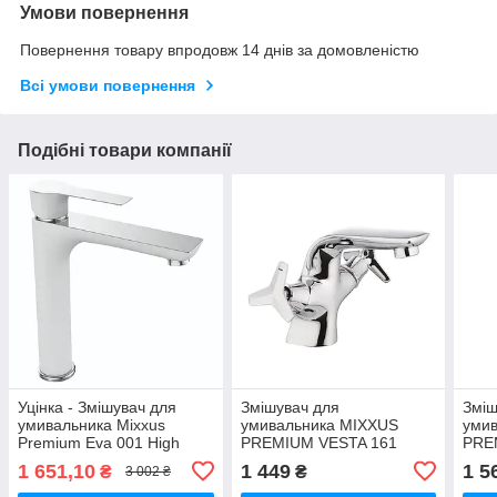
Умови повернення
Повернення товару впродовж 14 днів за домовленістю
Всі умови повернення
Подібні товари компанії
Уцінка - Змішувач для
Змішувач для
Зміш
умивальника Mixxus
умивальника MIXXUS
уми
Premium Eva 001 High
PREMIUM VESTA 161
PRE
Білий (MI5809-20260604-
(Колір хром) (MI0610)
161 
1 651,10
1 449
1 5
₴
₴
3 002 ₴
9755)
(MI5