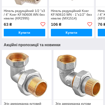
Ніпель редукційний 1/2 "х3
Ніпель редукційний Koer
Ніпе
/ 4" Koer KF.N0608.WN без
KF.N0610.WN - 1"x1/2'' без
/ 4"
нікелю (KR2995)
нікелю (MX1514)
(KF0
63
106
76
₴
₴
Купити
Купити
Акційні пропозиції та новинки
Згін американка кутовий
Згін американка кутови