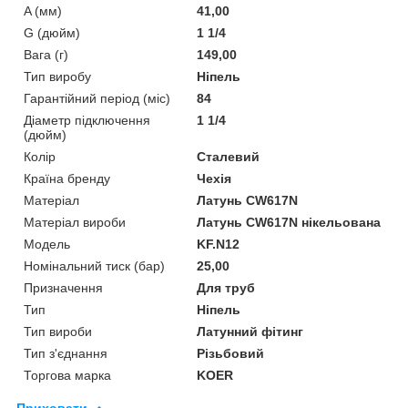
A (мм)
41,00
G (дюйм)
1 1/4
Вага (г)
149,00
Тип виробу
Ніпель
Гарантійний період (міс)
84
Діаметр підключення
1 1/4
(дюйм)
Колір
Сталевий
Країна бренду
Чехія
Матеріал
Латунь CW617N
Матеріал вироби
Латунь CW617N нікельована
Мoдель
KF.N12
Номінальний тиск (бар)
25,00
Призначення
Для труб
Тип
Ніпель
Тип вироби
Латунний фітинг
Тип з'єднання
Різьбовий
Торгова марка
KOER
Приховати