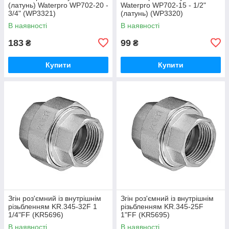
(латунь) Waterpro WP702-20 -
Waterpro WP702-15 - 1/2"
3/4" (WP3321)
(латунь) (WP3320)
В наявності
В наявності
183
99
₴
₴
Купити
Купити
Згін роз'ємний із внутрішнім
Згін роз'ємний із внутрішнім
різьбленням KR.345-32F 1
різьбленням KR.345-25F
1/4"FF (KR5696)
1"FF (KR5695)
В наявності
В наявності