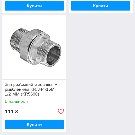
Купити
Купити
Згін роз'ємний із зовнішнім
різьбленням KR.344-15M
1/2"MM (KR5690)
В наявності
111
₴
Купити