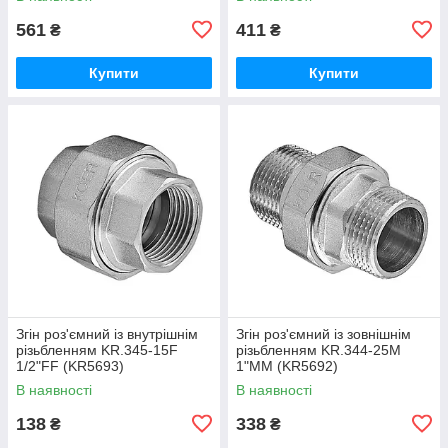
561
411
₴
₴
Купити
Купити
Згін роз'ємний із внутрішнім
Згін роз'ємний із зовнішнім
різьбленням KR.345-15F
різьбленням KR.344-25M
1/2"FF (KR5693)
1"MM (KR5692)
В наявності
В наявності
138
338
₴
₴