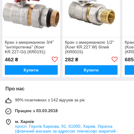
Кран з американкою 3/4"
Кран з американкою 1/2"
Кран
"антіпротечка" (Koer
(Koer KR.227.W) білий
(Koe
KR.227-Gi) (KR0191)
(KR0015)
(KR0
462
282
685
₴
₴
Купити
Купити
Про нас
98% позитивних з 142 відгуків за рік
Працює з 03.03.2018
м. Харків
просп. Героїв Харкова, 91, 61000, Харків, Україна
(фізичний магазин за адресою тимчасово закритий -