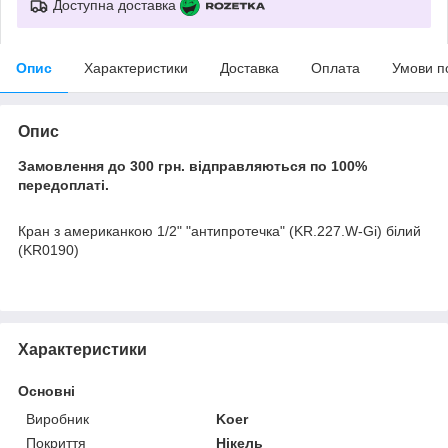
Доступна доставка
Опис
Характеристики
Доставка
Оплата
Умови п
Опис
Замовлення до 300 грн. відправляються по 100%
передоплаті.
Кран з американкою 1/2" "антипротечка" (KR.227.W-Gi) білий
(KR0190)
Характеристики
Основні
Виробник
Koer
Покриття
Нікель