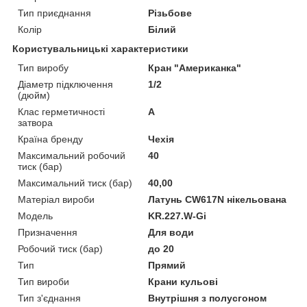
Тип приєднання
Різьбове
Колір
Білий
Користувальницькі характеристики
Тип виробу
Кран "Американка"
Діаметр підключення
1/2
(дюйм)
Клас герметичності
А
затвора
Країна бренду
Чехія
Максимальний робочий
40
тиск (бар)
Максимальний тиск (бар)
40,00
Матеріал вироби
Латунь CW617N нікельована
Мoдель
KR.227.W-Gi
Призначення
Для води
Робочий тиск (бар)
до 20
Тип
Прямий
Тип вироби
Крани кульові
Тип з'єднання
Внутрішня з полусгоном