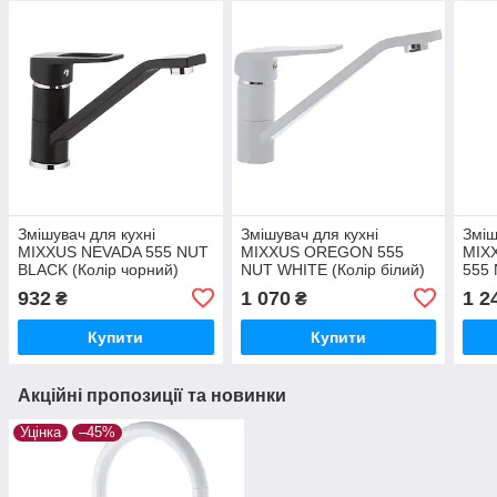
Змішувач для кухні
Змішувач для кухні
Зміш
MIXXUS NEVADA 555 NUT
MIXXUS OREGON 555
MIX
BLACK (Колір чорний)
NUT WHITE (Колір білий)
555 
(MX0020)
(MI5796)
чорн
932
1 070
1 2
₴
₴
Купити
Купити
Акційні пропозиції та новинки
Уцінка
–45%