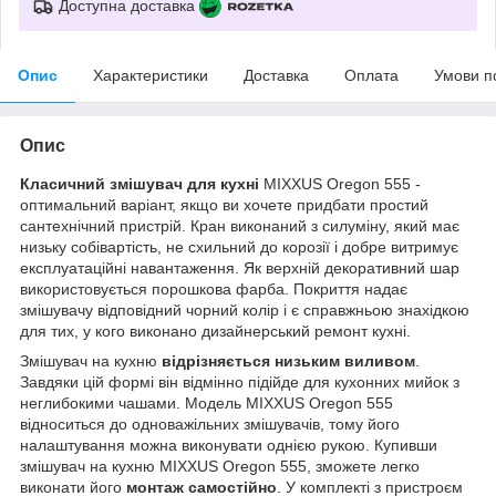
Доступна доставка
Опис
Характеристики
Доставка
Оплата
Умови п
Опис
Класичний змішувач для кухні
MIXXUS Oregon 555 -
оптимальний варіант, якщо ви хочете придбати простий
сантехнічний пристрій. Кран виконаний з силуміну, який має
низьку собівартість, не схильний до корозії і добре витримує
експлуатаційні навантаження. Як верхній декоративний шар
використовується порошкова фарба. Покриття надає
змішувачу відповідний чорний колір і є справжньою знахідкою
для тих, у кого виконано дизайнерський ремонт кухні.
Змішувач на кухню
відрізняється низьким виливом
.
Завдяки цій формі він відмінно підійде для кухонних мийок з
неглибокими чашами. Модель MIXXUS Oregon 555
відноситься до одноважільних змішувачів, тому його
налаштування можна виконувати однією рукою. Купивши
змішувач на кухню MIXXUS Oregon 555, зможете легко
виконати його
монтаж самостійно
. У комплекті з пристроєм