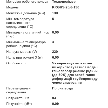
Матеріал робочого колеса
Технополімер
Мoдель
KP.GRS-25/6-130
Монтажна довжина (мм)
130
Мін. температура
5
навколишнього
середовища (°C)
Мінімальна статичний тиск
0,90
(бар)
Мінімальна температура
4
робочої рідини (°C)
Напруга мережі (V)
220
Напір при режимі 3 (м)
6,00
Особливості
Як перекачується може
використовуватися вода і
гліколесодержащіе рідини
(до 50%) для запобігання
деформації трубопроводу
через замерзання
Перекачувальні
Прісна вода
середовища
Потужність, Вт
93
Потужність (кВт)
0,09