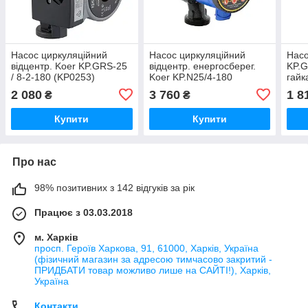
Насос циркуляційний
Насос циркуляційний
Насо
відцентр. Koer KP.GRS-25
відцентр. енергосберег.
KP.G
/ 8-2-180 (KP0253)
Koer KP.N25/4-180
гайк
(KP0246)
вилк
2 080
3 760
1 8
₴
₴
(KP2
Купити
Купити
Про нас
98% позитивних з 142 відгуків за рік
Працює з 03.03.2018
м. Харків
просп. Героїв Харкова, 91, 61000, Харків, Україна
(фізичний магазин за адресою тимчасово закритий -
ПРИДБАТИ товар можливо лише на САЙТІ!), Харків,
Україна
Контакти