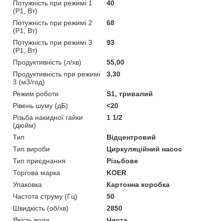
Потужність при режимі 1
40
(P1, Вт)
Потужність при режимі 2
68
(P1, Вт)
Потужність при режимі 3
93
(P1, Вт)
Продуктивність (л/хв)
55,00
Продуктивність при режимі
3,30
3 (м3/год)
Режим роботи
S1, тривалий
Рівень шуму (дБ)
<20
Різьба накидної гайки
1 1/2
(дюйм)
Тип
Відцентровий
Тип вироби
Циркуляційний насос
Тип приєднання
Різьбове
Торгова марка
KOER
Упаковка
Картонна коробка
Частота струму (Гц)
50
Швидкість (об/хв)
2850
Якість води
Чиста