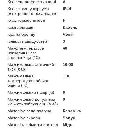
Клас енергоефективності
A
Клас захисту корпусів
IP44
електронного обладнання
Клас термостійкості
F
Комплектація
Кабель
Країна бренду
Чехія
Кількість швидкостей
3
Макс. температура
40
навколишнього
середовища (°C)
Максимальна статичний
10,00
тиск (бар)
Максимальна
110
температура робочої
рідини (°C)
Максимальний напір (м)
6
Максимально допустима
0
кількість забруднень (г/м3)
Матеріал вала двигуна
Кераміка
Матеріал вироби
Чавун
Матеріал обмотки статора
Мідь