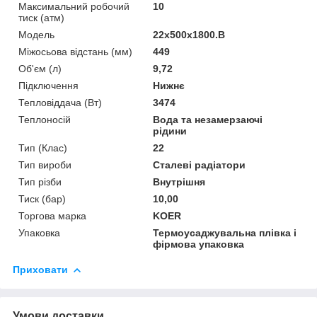
Максимальний робочий
10
тиск (атм)
Мoдель
22х500х1800.B
Міжосьова відстань (мм)
449
Об'єм (л)
9,72
Підключення
Нижнє
Тепловіддача (Вт)
3474
Теплоносій
Вода та незамерзаючі
рідини
Тип (Клас)
22
Тип вироби
Сталеві радіатори
Тип різби
Внутрішня
Тиск (бар)
10,00
Торгова марка
KOER
Упаковка
Термоусаджувальна плівка і
фірмова упаковка
Приховати
Умови доставки