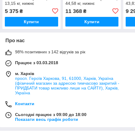
13,15 кг, нижнє
44,58 кг, нижнє
43,8
підключення, з
підключення, з
підк
5 375
11 368
9 2
₴
₴
термоклапаном) (RAD083)
термоклапаном, з
універсальним
Купити
Купити
кріпленням)
Про нас
98% позитивних з 142 відгуків за рік
Працює з 03.03.2018
м. Харків
просп. Героїв Харкова, 91, 61000, Харків, Україна
(фізичний магазин за адресою тимчасово закритий -
ПРИДБАТИ товар можливо лише на САЙТІ!), Харків,
Україна
Контакти
Сьогодні працює з 09:00 до 18:00
Показати весь графік роботи