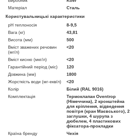
Виробник
Koer
Матеріал
Сталь
Користувальницькі характеристики
pH теплоносія
8-9,5
Вага (кг)
43,81
Висота (мм)
500
Вміст зважених речовин
<20
(мг/л)
Вміст кисню (мкг/л)
<20
Гарантійний період (міс)
120
Довжина (мм)
1800
Жорсткість води (мг-екв/л)
<20
Колір
Білий (RAL 9016)
Комплектація
Термоклапан Oventrop
(Німеччина), 2 кронштейна
для кріплення, відведення
повітря (кран Маєвського), 2
заглушки, 4 шурупа з
дюбелем, 4 пластикових
фіксатора-прокладки
Країна бренду
Чехія