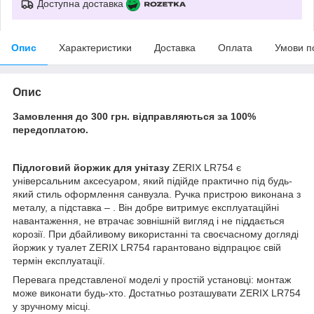
Доступна доставка
Опис
Характеристики
Доставка
Оплата
Умови п
Опис
Замовлення до 300 грн. відправляються за 100%
передоплатою.
Підлоговий йоржик для унітазу
ZERIX LR754 є
універсальним аксесуаром, який підійде практично під будь-
який стиль оформлення санвузла. Ручка пристрою виконана з
металу, а підставка – . Він добре витримує експлуатаційні
навантаження, не втрачає зовнішній вигляд і не піддається
корозії. При дбайливому використанні та своєчасному догляді
йоржик у туалет ZERIX LR754 гарантовано відпрацює свій
термін експлуатації.
Перевага представленої моделі у простій установці: монтаж
може виконати будь-хто. Достатньо розташувати ZERIX LR754
у зручному місці.