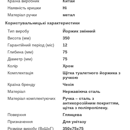
Країна виробник
Китай
Наявність кришки
Ні
Матеріал ручки
метал
Користувальницькі характеристики
Тип виробу
Йоржик змінний
Висота (мм)
350
Гарантійний період (міс)
12
Глибина (мм)
75
Діаметр (мм)
75
Колір
Хром
Комплектація
Щітка туалетного йоржика з
ручкою
Країна бренду
Чехія
Матеріал
Нержавіюча сталь
Матеріал комплектуючих
Ручка – сталь з
антикорозійним покриттям,
щітка з поліпропілену.
Поверхня
Глянцева
Призначення
Для унітазу
Розміри виробу (ВхШхГ)
350x75x75