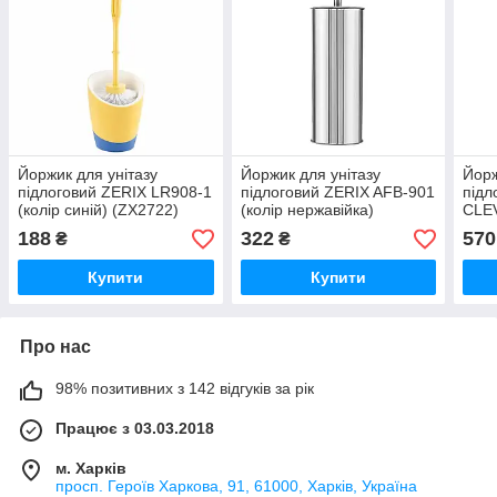
Йоржик для унітазу
Йоржик для унітазу
Йорж
підлоговий ZERIX LR908-1
підлоговий ZERIX AFB-901
підл
(колір синій) (ZX2722)
(колір нержавійка)
CLE
(ZX5077)
(кол
188
322
570
₴
₴
Купити
Купити
Про нас
98% позитивних з 142 відгуків за рік
Працює з 03.03.2018
м. Харків
просп. Героїв Харкова, 91, 61000, Харків, Україна