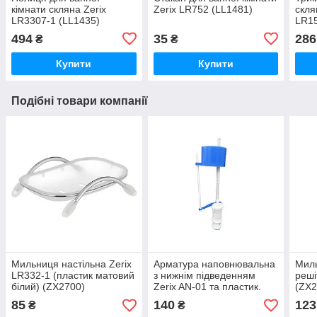
кімнати скляна Zerix
Zerix LR752 (LL1481)
скля
LR3307-1 (LL1435)
LR15
494
35
286
₴
₴
Купити
Купити
Подібні товари компанії
Мильниця настільна Zerix
Арматура наповнювальна
Миль
LR332-1 (пластик матовий
з нижнім підведенням
реші
білий) (ZX2700)
Zerix AN-01 та пластик.
(ZX2
різьбленням 1/2 (ZX4963)
85
140
123
₴
₴