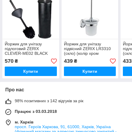
Йоржик для унітазу
Йоржик для унітазу
Йорж
підлоговий ZERIX
підвісний ZERIX LR3310
підл
CLEVER-ME02 BLACK
(скло) (колір хром
(скл
(колір чорний) (ZX4639)
глянець) (LL1441)
глян
570
439
433
₴
₴
Купити
Купити
Про нас
98% позитивних з 142 відгуків за рік
Працює з 03.03.2018
м. Харків
просп. Героїв Харкова, 91, 61000, Харків, Україна
(фізичний магазин за адресою тимчасово закритий -