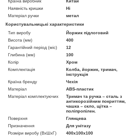
Країна виробник
Китай
Наявність кришки
Ні
Матеріал ручки
метал
Користувальницькі характеристики
Тип виробу
Йоржик підлоговий
Висота (мм)
400
Гарантійний період (міс)
12
Глибина (мм)
100
Колір
Хром
Комплектація
Колба, йоржик, тримач,
інструкція
Країна бренду
Чехія
Матеріал
ABS-пластик
Матеріал комплектуючих
Тримач та ручка – сталь з
антикорозійним покриттям,
чашка – скло, щітка –
поліпропілен.
Поверхня
Глянцева
Призначення
Для унітазу
Розміри виробу (ВхШхГ)
400x100x100