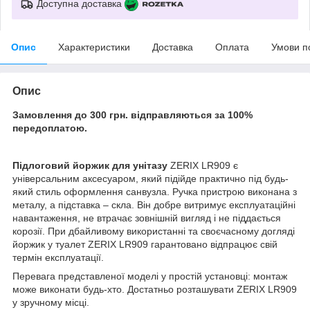
Доступна доставка
Опис
Характеристики
Доставка
Оплата
Умови п
Опис
Замовлення до 300 грн. відправляються за 100%
передоплатою.
Підлоговий йоржик для унітазу
ZERIX LR909 є
універсальним аксесуаром, який підійде практично під будь-
який стиль оформлення санвузла. Ручка пристрою виконана з
металу, а підставка – скла. Він добре витримує експлуатаційні
навантаження, не втрачає зовнішній вигляд і не піддається
корозії. При дбайливому використанні та своєчасному догляді
йоржик у туалет ZERIX LR909 гарантовано відпрацює свій
термін експлуатації.
Перевага представленої моделі у простій установці: монтаж
може виконати будь-хто. Достатньо розташувати ZERIX LR909
у зручному місці.