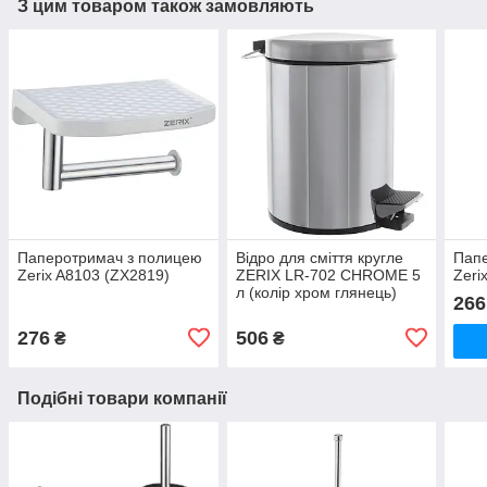
З цим товаром також замовляють
Паперотримач з полицею
Відро для сміття кругле
Папе
Zerix A8103 (ZX2819)
ZERIX LR-702 CHROME 5
Zeri
л (колір хром глянець)
266
(ZX2635)
276
506
₴
₴
Подібні товари компанії