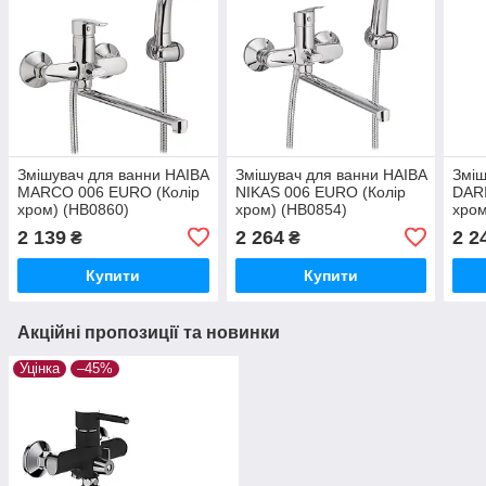
Змішувач для ванни HAIBA
Змішувач для ванни HAIBA
Зміш
MARCO 006 EURO (Колір
NIKAS 006 EURO (Колір
DARI
хром) (HB0860)
хром) (HB0854)
хром
2 139
2 264
2 2
₴
₴
Купити
Купити
Акційні пропозиції та новинки
Уцінка
–45%