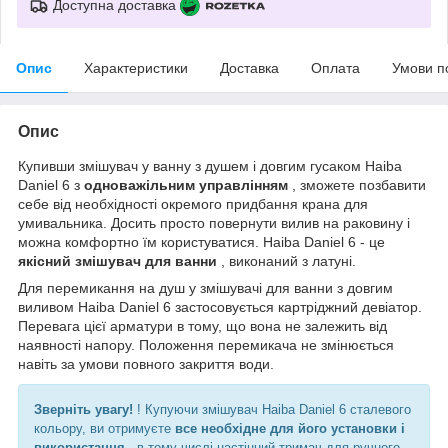
Доступна доставка
Опис
Характеристики
Доставка
Оплата
Умови п
Опис
Купивши змішувач у ванну з душем і довгим гусаком Haiba
Daniel 6 з
одноважільним управлінням
, зможете позбавити
себе від необхідності окремого придбання крана для
умивальника. Досить просто повернути вилив на раковину і
можна комфортно їм користуватися. Haiba Daniel 6 - це
якісний змішувач для ванни
, виконаний з латуні.
Для перемикання на душ у змішувачі для ванни з довгим
виливом Haiba Daniel 6 застосовується картріджний девіатор.
Перевага цієї арматури в тому, що вона не залежить від
наявності напору. Положення перемикача не змінюється
навіть за умови повного закриття води.
Зверніть увагу!
! Купуючи змішувач Haiba Daniel 6 сталевого
кольору, ви отримуєте
все необхідне для його установки і
використання
, в тому числі настінний тримач для ручного