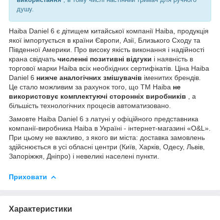
душу.
Haiba Daniel 6 є дітищем китайської компанії Haiba, продукція
якої імпортується в країни Європи, Азії, Близького Сходу та
Південної Америки. Про високу якість виконання і надійності
крана свідчать
численні позитивні відгуки
і наявність в
торгової марки Haiba всіх необхідних сертифікатів. Ціна Haiba
Daniel 6
нижче аналогічних змішувачів
іменитих брендів.
Це стало можливим за рахунок того, що ТМ Haiba
не
використовує комплектуючі сторонніх виробників
, а
більшість технологічних процесів автоматизовано.
Замовте Haiba Daniel 6 з латуні у офіційного представника
компанії-виробника Haiba в Україні - інтернет-магазині «O&L».
При цьому не важливо, з якого ви міста: доставка замовлень
здійснюється в усі обласні центри (Київ, Харків, Одесу, Львів,
Запоріжжя, Дніпро) і невеликі населені пункти.
Приховати
Характеристики