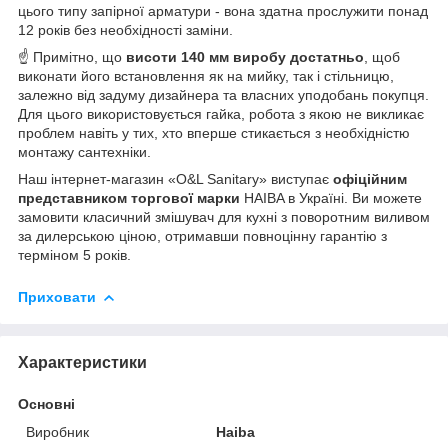
цього типу запірної арматури - вона здатна прослужити понад
12 років без необхідності заміни.
☝ Примітно, що
висоти 140 мм виробу достатньо
, щоб
виконати його встановлення як на мийку, так і стільницю,
залежно від задуму дизайнера та власних уподобань покупця.
Для цього використовується гайка, робота з якою не викликає
проблем навіть у тих, хто вперше стикається з необхідністю
монтажу сантехніки.
Наш інтернет-магазин «O&L Sanitary» виступає
офіційним
представником торгової марки
HAIBA в Україні. Ви можете
замовити класичний змішувач для кухні з поворотним виливом
за дилерською ціною, отримавши повноцінну гарантію з
терміном 5 років.
Приховати
Характеристики
Основні
Виробник
Haiba