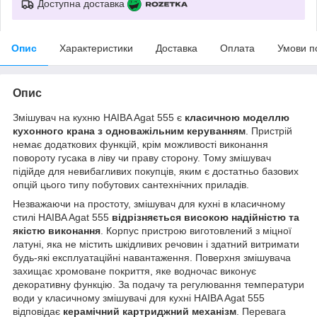
Доступна доставка
Опис
Характеристики
Доставка
Оплата
Умови п
Опис
Змішувач на кухню HAIBA Agat 555 є
класичною моделлю
кухонного крана з одноважільним керуванням
. Пристрій
немає додаткових функцій, крім можливості виконання
повороту гусака в ліву чи праву сторону. Тому змішувач
підійде для невибагливих покупців, яким є достатньо базових
опцій цього типу побутових сантехнічних приладів.
Незважаючи на простоту, змішувач для кухні в класичному
стилі HAIBA Agat 555
відрізняється високою надійністю та
якістю виконання
. Корпус пристрою виготовлений з міцної
латуні, яка не містить шкідливих речовин і здатний витримати
будь-які експлуатаційні навантаження. Поверхня змішувача
захищає хромоване покриття, яке водночас виконує
декоративну функцію. За подачу та регулювання температури
води у класичному змішувачі для кухні HAIBA Agat 555
відповідає
керамічний картриджний механізм
. Перевага