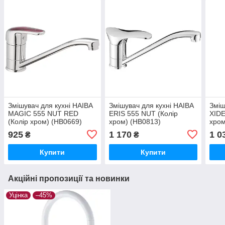
Змішувач для кухні HAIBA
Змішувач для кухні HAIBA
Зміш
MAGIC 555 NUT RED
ERIS 555 NUT (Колір
XIDE
(Колір хром) (HB0669)
хром) (HB0813)
хром
925
1 170
1 0
₴
₴
Купити
Купити
Акційні пропозиції та новинки
Уцінка
–45%