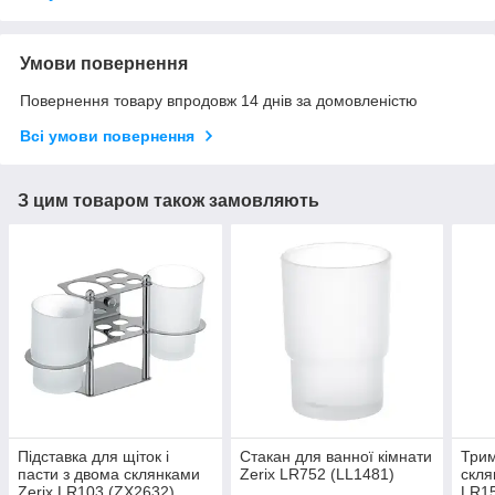
Умови повернення
Повернення товару впродовж 14 днів за домовленістю
Всі умови повернення
З цим товаром також замовляють
Підставка для щіток і
Стакан для ванної кімнати
Трим
пасти з двома склянками
Zerix LR752 (LL1481)
скля
Zerix LR103 (ZX2632)
LR15