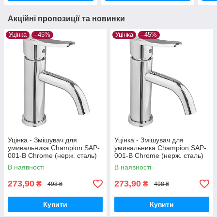
Акційні пропозиції та новинки
Уцінка
–45%
Уцінка
–45%
Уцінка - Змішувач для
Уцінка - Змішувач для
умивальника Champion SAP-
умивальника Champion SAP-
001-B Chrome (нерж. сталь)
001-B Chrome (нерж. сталь)
(CH6157-20260716-10424)
(CH6157-20260715-10520)
В наявності
В наявності
273,90
273,90
₴
₴
498 ₴
498 ₴
Купити
Купити