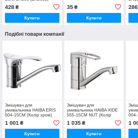
428
35
286
₴
₴
Купити
Купити
Подібні товари компанії
Змішувач для
Змішувач для
Зміш
умивальника HAIBA ERIS
умивальника HAIBA XIDE
уми
004-15CM (Колір хром)
555-15CM NUT (Колір
004-
(HB0099)
хром) (HB0404)
(HB0
1 001
1 035
1 0
₴
₴
Купити
Купити