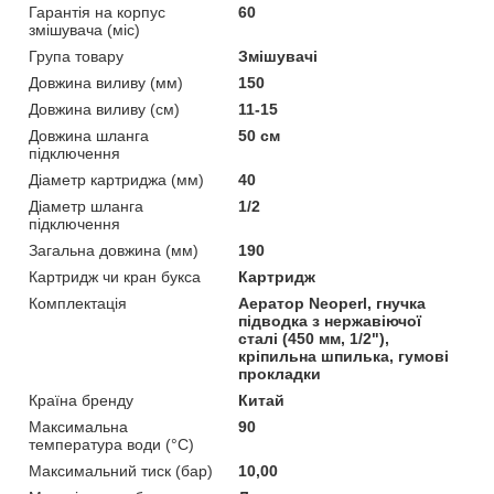
Гарантія на корпус
60
змішувача (міс)
Група товару
Змішувачі
Довжина виливу (мм)
150
Довжина виливу (см)
11-15
Довжина шланга
50 см
підключення
Діаметр картриджа (мм)
40
Діаметр шланга
1/2
підключення
Загальна довжина (мм)
190
Картридж чи кран букса
Картридж
Комплектація
Аератор Neoperl, гнучка
підводка з нержавіючої
сталі (450 мм, 1/2"),
кріпильна шпилька, гумові
прокладки
Країна бренду
Китай
Максимальна
90
температура води (°C)
Максимальний тиск (бар)
10,00