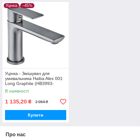
Уцінка
–45%
Уцінка - Змішувач для
умивальника Haiba Alex 001
Long Graphite (HB3993-
20260604-7971)
В наявності
1 135,20
₴
2 064 ₴
Купити
Про нас