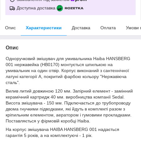
Доступна доставка
Опис
Характеристики
Доставка
Оплата
Умови 
Опис
Одноручковий змішувач для умивальника Haiba HANSBERG
001 нержавейка (HB0170) монтується шпилькою на
умивальник на один отвір. Корпус виконаний з сантехнічної
латуні категорії А, покритий фарбою кольору "Нержавіюча
сталь".
Вилив литий довжиною 120 мм. Запірний елемент - замінний
керамічний картридж 40 мм. виробництва компанії Sedal.
Висота змішувача - 150 мм. Підключається до трубопроводу
двома гнучкими підводками, які йдуть в комплекті разом з
кріпильним елементом, аератором і гумовими прокладками.
Поставляється у фірмовій коробці Haiba.
На корпус змішувача HAIBA HANSBERG 001 надається
гарантія 5 років, а на комплектуючі - 1 рік.