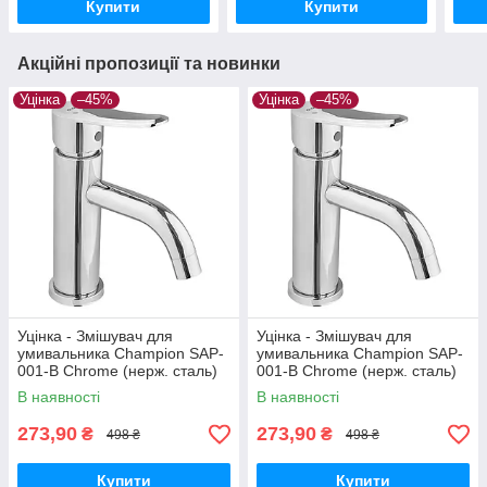
Купити
Купити
Акційні пропозиції та новинки
Уцінка
–45%
Уцінка
–45%
Уцінка - Змішувач для
Уцінка - Змішувач для
умивальника Champion SAP-
умивальника Champion SAP-
001-B Chrome (нерж. сталь)
001-B Chrome (нерж. сталь)
(CH6157-20260716-10424)
(CH6157-20260715-10520)
В наявності
В наявності
273,90
273,90
₴
₴
498 ₴
498 ₴
Купити
Купити