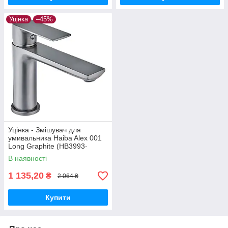
Уцінка
–45%
Уцінка - Змішувач для
умивальника Haiba Alex 001
Long Graphite (HB3993-
20260604-7971)
В наявності
1 135,20
₴
2 064 ₴
Купити