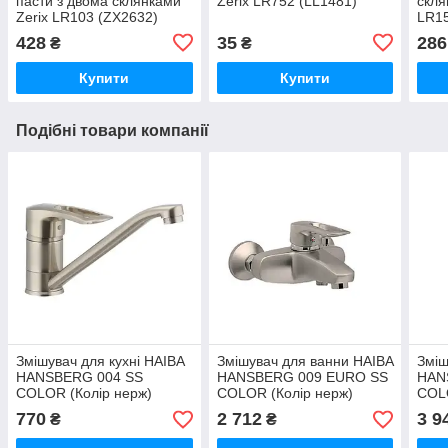
пасти з двома склянками
Zerix LR752 (LL1481)
скля
Zerix LR103 (ZX2632)
LR15
428
35
286
₴
₴
Купити
Купити
Подібні товари компанії
Змішувач для кухні HAIBA
Змішувач для ванни HAIBA
Зміш
HANSBERG 004 SS
HANSBERG 009 EURO SS
HAN
COLOR (Колір нерж)
COLOR (Колір нерж)
COLO
(HB0183)
(HB3987)
(HB0
770
2 712
3 9
₴
₴