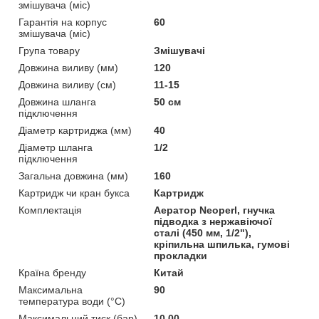
змішувача (міс)
Гарантія на корпус
60
змішувача (міс)
Група товару
Змішувачі
Довжина виливу (мм)
120
Довжина виливу (см)
11-15
Довжина шланга
50 см
підключення
Діаметр картриджа (мм)
40
Діаметр шланга
1/2
підключення
Загальна довжина (мм)
160
Картридж чи кран букса
Картридж
Комплектація
Аератор Neoperl, гнучка
підводка з нержавіючої
сталі (450 мм, 1/2"),
кріпильна шпилька, гумові
прокладки
Країна бренду
Китай
Максимальна
90
температура води (°C)
Максимальний тиск (бар)
10,00