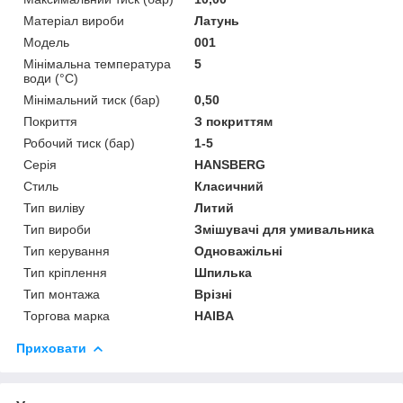
Матеріал вироби
Латунь
Мoдель
001
Мінімальна температура
5
води (°C)
Мінімальний тиск (бар)
0,50
Покриття
З покриттям
Робочий тиск (бар)
1-5
Серія
HANSBERG
Стиль
Класичний
Тип виліву
Литий
Тип вироби
Змішувачі для умивальника
Тип керування
Одноважільні
Тип кріплення
Шпилька
Тип монтажа
Врізні
Торгова марка
HAIBA
Приховати