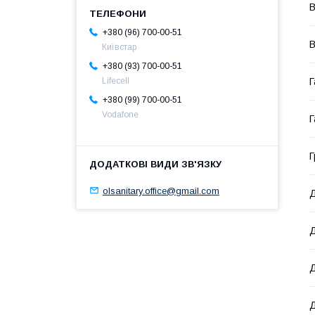
В
+380 (96) 700-00-51
В
Київстар
+380 (93) 700-00-51
Г
Lifecell
+380 (99) 700-00-51
Vodafone
Г
Г
olsanitary.office@gmail.com
Д
Д
Д
Д