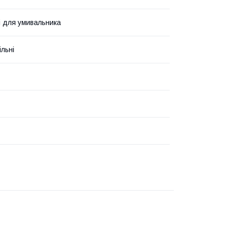
і для умивальника
льні