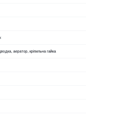
ж
дводка, аератор, кріпильна гайка