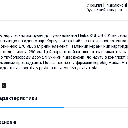
У компанії підключені
будь-який товар не п
дноручковий змішувач для умивальника Haiba KUBUS 001 високий 
тільницю на один отвір. Корпус виконаний з сантехнічної латуні ка
овжиною 170 мм. Запірний елемент - замінний керамічний картридж
оделі - висота 290 мм. Цей варіант найчастіше станавливаются н
о трубопроводу двома гнучкими підводками, які йдуть в комплекті 
умовими прокладками. Поставляється у фірмовій коробці Haiba. Н
адається гарантія 5 років, а на комплектуючі - 1 рік.
арактеристики
Основні