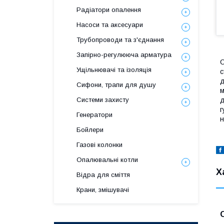
Радіатори опалення
Насоси та аксесуари
Трубопроводи та з'єднання
Запірно-регулююча арматура
О
Ущільнювачі та ізоляція
с
д
Сифони, трапи для душу
м
д
Системи захисту
г
Генератори
н
Бойлери
Газові колонки
Опалювальні котли
Х
Відра для сміття
Крани, змішувачі