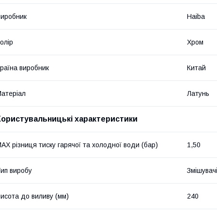
иробник
Haiba
олір
Хром
раїна виробник
Китай
атеріал
Латунь
Користувальницькі характеристики
AX різниця тиску гарячої та холодної води (бар)
1,50
ип виробу
Змішувач
исота до виливу (мм)
240