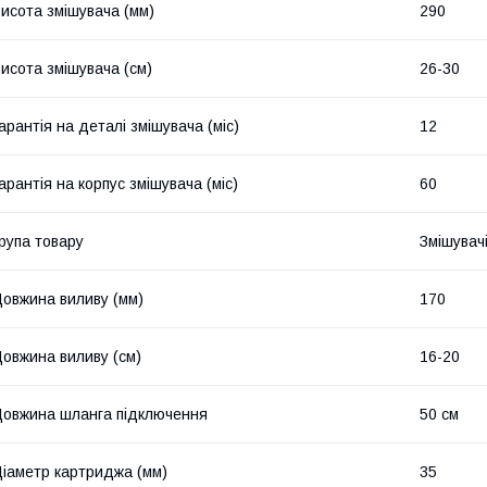
исота змішувача (мм)
290
исота змішувача (см)
26-30
арантія на деталі змішувача (міс)
12
арантія на корпус змішувача (міс)
60
рупа товару
Змішувач
овжина виливу (мм)
170
овжина виливу (см)
16-20
овжина шланга підключення
50 см
іаметр картриджа (мм)
35