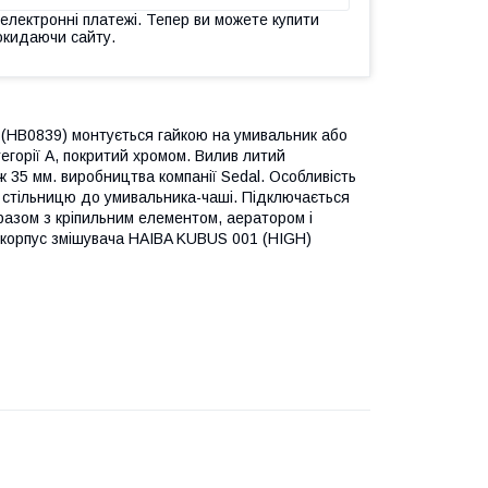
 електронні платежі. Тепер ви можете купити
окидаючи сайту.
(HB0839) монтується гайкою на умивальник або
тегорії А, покритий хромом. Вилив литий
 35 мм. виробництва компанії Sedal. Особливість
а стільницю до умивальника-чаші. Підключається
разом з кріпильним елементом, аератором і
а корпус змішувача HAIBA KUBUS 001 (HIGH)