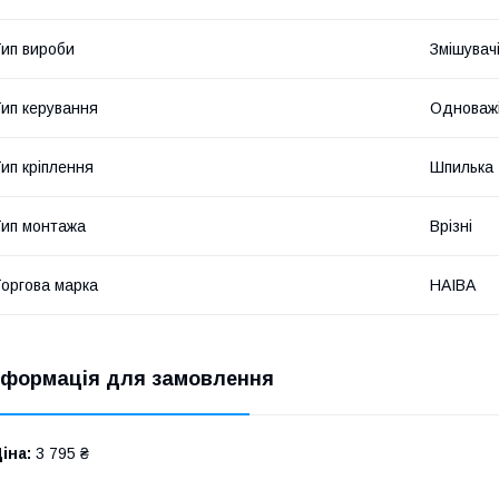
ип вироби
Змішувач
ип керування
Одноважі
ип кріплення
Шпилька
ип монтажа
Врізні
оргова марка
HAIBA
нформація для замовлення
іна:
3 795 ₴