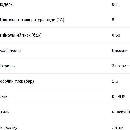
Мoдель
001
інімальна температура води (°C)
5
інімальний тиск (бар)
0,50
собливості
Високий
окриття
З покрит
обочий тиск (бар)
1-5
ерія
KUBUS
тиль
Класичн
ип виліву
Литий