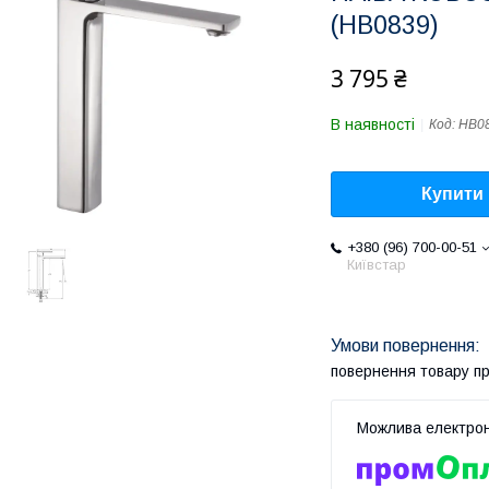
(HB0839)
3 795 ₴
В наявності
Код:
HB0
Купити
+380 (96) 700-00-51
Київстар
повернення товару п