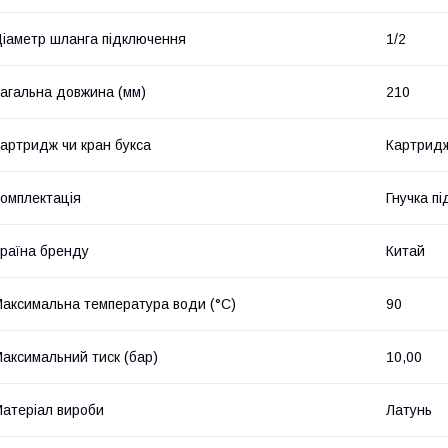
іаметр шланга підключення
1/2
агальна довжина (мм)
210
артридж чи кран букса
Картрид
омплектація
Гнучка пі
раїна бренду
Китай
аксимальна температура води (°C)
90
аксимальний тиск (бар)
10,00
атеріал вироби
Латунь