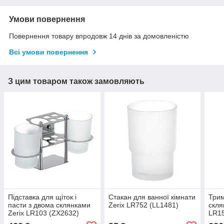
Умови повернення
Повернення товару впродовж 14 днів за домовленістю
Всі умови повернення
З цим товаром також замовляють
Підставка для щіток і
Стакан для ванної кімнати
Трим
пасти з двома склянками
Zerix LR752 (LL1481)
скля
Zerix LR103 (ZX2632)
LR15