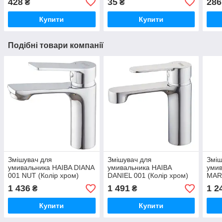
428
35
286
₴
₴
Купити
Купити
Подібні товари компанії
Змішувач для
Змішувач для
Зміш
умивальника HAIBA DIANA
умивальника HAIBA
умив
001 NUT (Колір хром)
DANIEL 001 (Колір хром)
MAR
(HB1014)
(HB1010)
(Кол
1 436
1 491
1 2
₴
₴
Купити
Купити