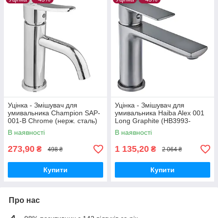
Уцінка - Змішувач для
Уцінка - Змішувач для
умивальника Champion SAP-
умивальника Haiba Alex 001
001-B Chrome (нерж. сталь)
Long Graphite (HB3993-
(CH6157-20260715-10520)
20260604-7971)
В наявності
В наявності
273,90
1 135,20
₴
₴
498 ₴
2 064 ₴
Купити
Купити
Про нас