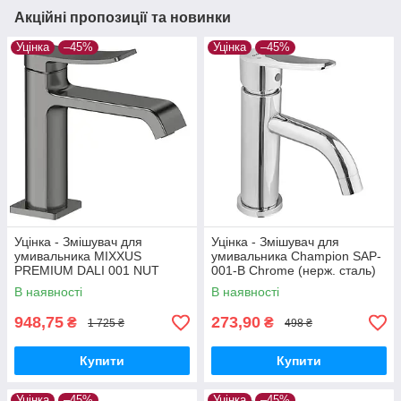
Акційні пропозиції та новинки
Уцінка
–45%
Уцінка
–45%
Уцінка - Змішувач для
Уцінка - Змішувач для
умивальника MIXXUS
умивальника Champion SAP-
PREMIUM DALI 001 NUT
001-B Chrome (нерж. сталь)
GRAPHITE (Колір графіт)
(CH6157-20260716-10424)
В наявності
В наявності
(MI6756-20260715-9443)
948,75
273,90
₴
₴
1 725 ₴
498 ₴
Купити
Купити
Уцінка
–45%
Уцінка
–45%