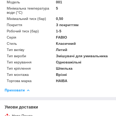
Мoдель
001
Мінімальна температура
5
води (°C)
Мінімальний тиск (бар)
0,50
Покриття
З покриттям
Робочий тиск (бар)
1-5
Серія
FABIO
Стиль
Класичний
Тип виліву
Литий
Тип вироби
Змішувачі для умивальника
Тип керування
Одноважільні
Тип кріплення
Шпилька
Тип монтажа
Врізні
Торгова марка
HAIBA
Приховати
Умови доставки
Нова Пошта