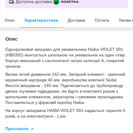
Доступна доставка
Опис
Характеристики
Доставка
Оплата
Умови 
Опис
Одноручковий змішувач для умивальника Haiba VIOLET 001
(HB0392) монтується шпилькою на умивальник на один отвір.
Корпус виконаний з сантехнічної латуні категорії А, покритий
хромом.
Вилив литий довжиною 142 мм. Запірний елемент - замінний
керамічний картридж 40 мм. виробництва компанії Sedal.
Висота змішувача - 145 мм. Підключається до трубопроводу
двома гнучкими підводками, які йдуть в комплекті разом з
кріпильним елементом, аератором і гумовими прокладками.
Поставляється у фірмовій коробці Haiba.
На корпус змішувача HAIBA VIOLET 001 надається гарантія 5
років, а на комплектуючі - 1 рік.
Приховати