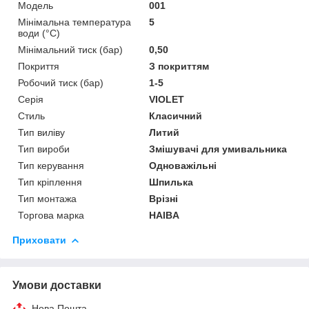
Мoдель
001
Мінімальна температура
5
води (°C)
Мінімальний тиск (бар)
0,50
Покриття
З покриттям
Робочий тиск (бар)
1-5
Серія
VIOLET
Стиль
Класичний
Тип виліву
Литий
Тип вироби
Змішувачі для умивальника
Тип керування
Одноважільні
Тип кріплення
Шпилька
Тип монтажа
Врізні
Торгова марка
HAIBA
Приховати
Умови доставки
Нова Пошта