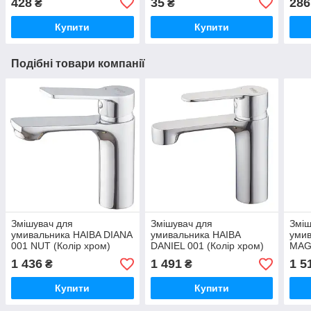
428
35
286
₴
₴
Купити
Купити
Подібні товари компанії
Змішувач для
Змішувач для
Зміш
умивальника HAIBA DIANA
умивальника HAIBA
умив
001 NUT (Колір хром)
DANIEL 001 (Колір хром)
MAGI
(HB1014)
(HB1010)
(HB0
1 436
1 491
1 5
₴
₴
Купити
Купити