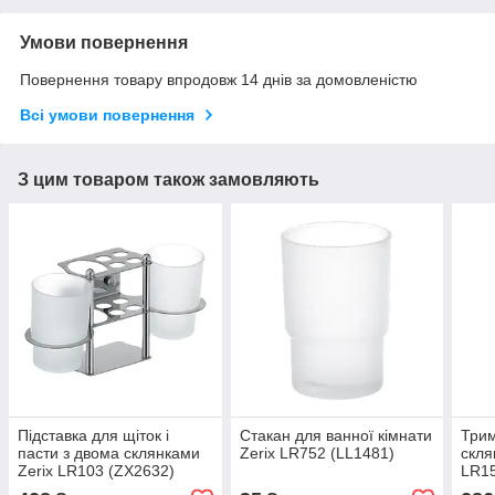
Умови повернення
Повернення товару впродовж 14 днів за домовленістю
Всі умови повернення
З цим товаром також замовляють
Підставка для щіток і
Стакан для ванної кімнати
Трим
пасти з двома склянками
Zerix LR752 (LL1481)
скля
Zerix LR103 (ZX2632)
LR15