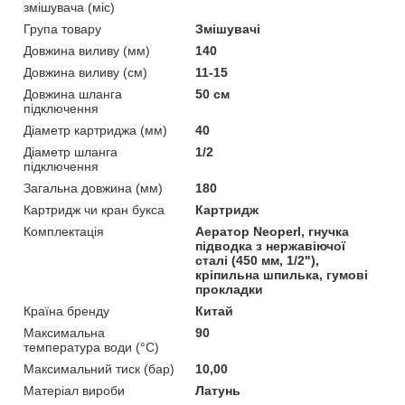
змішувача (міс)
Група товару
Змішувачі
Довжина виливу (мм)
140
Довжина виливу (см)
11-15
Довжина шланга
50 см
підключення
Діаметр картриджа (мм)
40
Діаметр шланга
1/2
підключення
Загальна довжина (мм)
180
Картридж чи кран букса
Картридж
Комплектація
Аератор Neoperl, гнучка
підводка з нержавіючої
сталі (450 мм, 1/2"),
кріпильна шпилька, гумові
прокладки
Країна бренду
Китай
Максимальна
90
температура води (°C)
Максимальний тиск (бар)
10,00
Матеріал вироби
Латунь