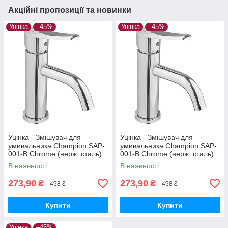
Акційні пропозиції та новинки
Уцінка
–45%
Уцінка
–45%
Уцінка - Змішувач для
Уцінка - Змішувач для
умивальника Champion SAP-
умивальника Champion SAP-
001-B Chrome (нерж. сталь)
001-B Chrome (нерж. сталь)
(CH6157-20260716-10424)
(CH6157-20260715-10520)
В наявності
В наявності
273,90
273,90
₴
₴
498 ₴
498 ₴
Купити
Купити
Уцінка
–45%