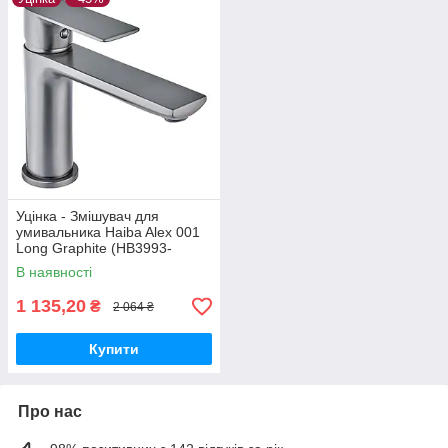
Уцінка - Змішувач для
умивальника Haiba Alex 001
Long Graphite (HB3993-
20260604-7971)
В наявності
1 135,20
₴
2 064 ₴
Купити
Про нас