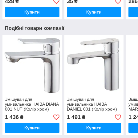
428
35
286
₴
₴
Купити
Купити
Подібні товари компанії
Змішувач для
Змішувач для
Зміш
умивальника HAIBA DIANA
умивальника HAIBA
умив
001 NUT (Колір хром)
DANIEL 001 (Колір хром)
MAR
(HB1014)
(HB1010)
(Кол
1 436
1 491
1 2
₴
₴
Купити
Купити