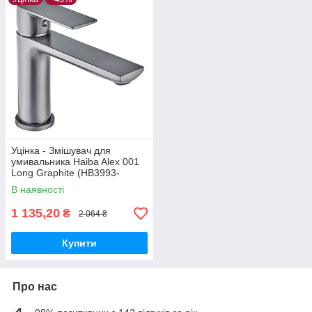
Уцінка - Змішувач для
умивальника Haiba Alex 001
Long Graphite (HB3993-
20260604-7971)
В наявності
1 135,20
₴
2 064 ₴
Купити
Про нас