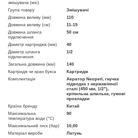
змішувача (міс)
Група товару
Змішувачі
Довжина виливу (мм)
110
Довжина виливу (см)
11-15
Довжина шланга
50 см
підключення
Діаметр картриджа (мм)
40
Діаметр шланга
1/2
підключення
Загальна довжина (мм)
140
Картридж чи кран букса
Картридж
Комплектація
Аератор Neoperl, гнучка
підводка з нержавіючої
сталі (450 мм, 1/2"),
кріпильна шпилька, гумові
прокладки
Країна бренду
Китай
Максимальна
90
температура води (°C)
Максимальний тиск (бар)
10,00
Матеріал вироби
Латунь