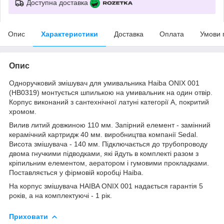
Доступна доставка
Опис
Характеристики
Доставка
Оплата
Умови 
Опис
Одноручковий змішувач для умивальника Haiba ONIX 001
(HB0319) монтується шпилькою на умивальник на один отвір.
Корпус виконаний з сантехнічної латуні категорії А, покритий
хромом.
Вилив литий довжиною 110 мм. Запірний елемент - замінний
керамічний картридж 40 мм. виробництва компанії Sedal.
Висота змішувача - 140 мм. Підключається до трубопроводу
двома гнучкими підводками, які йдуть в комплекті разом з
кріпильним елементом, аератором і гумовими прокладками.
Поставляється у фірмовій коробці Haiba.
На корпус змішувача HAIBA ONIX 001 надається гарантія 5
років, а на комплектуючі - 1 рік.
Приховати