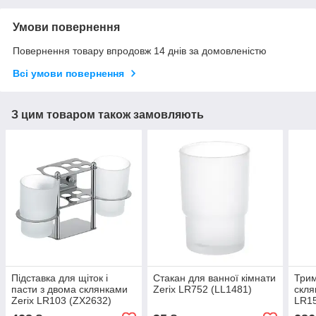
Умови повернення
Повернення товару впродовж 14 днів за домовленістю
Всі умови повернення
З цим товаром також замовляють
Підставка для щіток і
Стакан для ванної кімнати
Трим
пасти з двома склянками
Zerix LR752 (LL1481)
скля
Zerix LR103 (ZX2632)
LR15