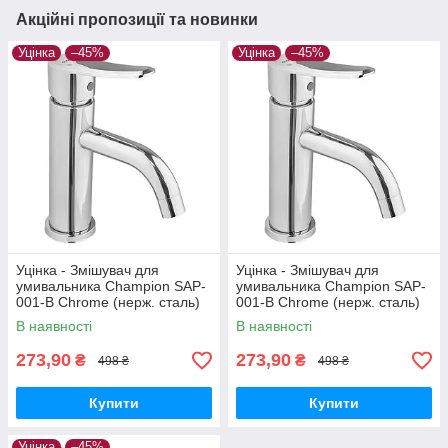
Акційні пропозиції та новинки
Уцінка
–45%
Уцінка
–45%
Уцінка - Змішувач для
Уцінка - Змішувач для
умивальника Champion SAP-
умивальника Champion SAP-
001-B Chrome (нерж. сталь)
001-B Chrome (нерж. сталь)
(CH6157-20260716-10424)
(CH6157-20260715-10520)
В наявності
В наявності
273,90
273,90
₴
₴
498 ₴
498 ₴
Купити
Купити
Уцінка
–45%