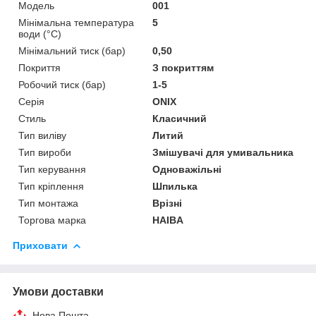
Мoдель
001
Мінімальна температура
5
води (°C)
Мінімальний тиск (бар)
0,50
Покриття
З покриттям
Робочий тиск (бар)
1-5
Серія
ONIX
Стиль
Класичний
Тип виліву
Литий
Тип вироби
Змішувачі для умивальника
Тип керування
Одноважільні
Тип кріплення
Шпилька
Тип монтажа
Врізні
Торгова марка
HAIBA
Приховати
Умови доставки
Нова Пошта