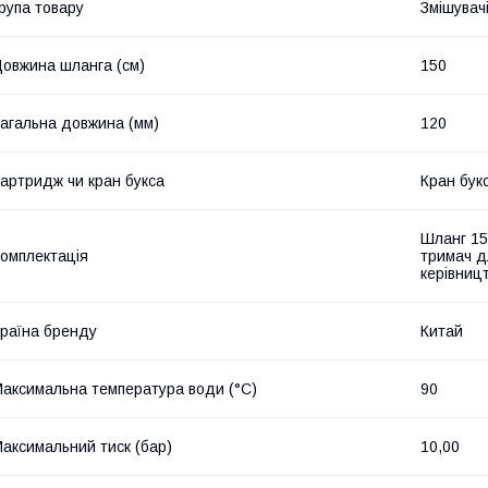
рупа товару
Змішувач
овжина шланга (см)
150
агальна довжина (мм)
120
артридж чи кран букса
Кран бук
Шланг 150
омплектація
тримач дл
керівницт
раїна бренду
Китай
аксимальна температура води (°C)
90
аксимальний тиск (бар)
10,00