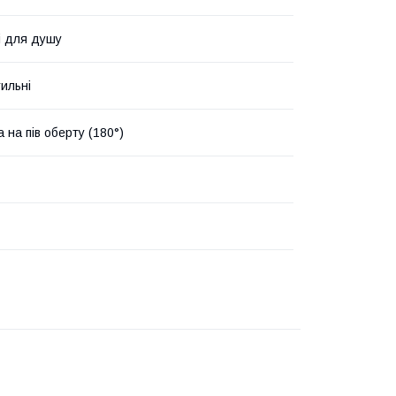
і для душу
ильні
 на пів оберту (180°)