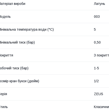
атеріал вироби
Латунь
Мoдель
003
інімальна температура води (°C)
5
інімальний тиск (бар)
0,50
окриття
З покрит
обочий тиск (бар)
1-5
озмір кран букси (дюйм)
1/2
ерія
ZEUS
тиль
Класичн