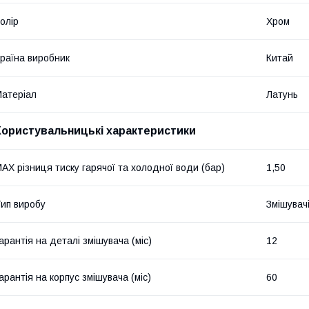
олір
Хром
раїна виробник
Китай
атеріал
Латунь
Користувальницькі характеристики
AX різниця тиску гарячої та холодної води (бар)
1,50
ип виробу
Змішувач
арантія на деталі змішувача (міс)
12
арантія на корпус змішувача (міс)
60