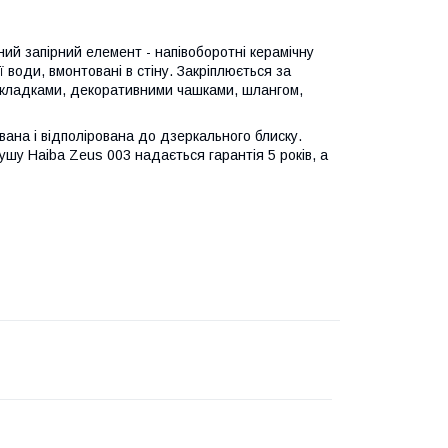
ий запірний елемент - напівоборотні керамічну
 води, вмонтовані в стіну. Закріплюється за
рокладками, декоративними чашками, шлангом,
вана і відполірована до дзеркального блиску.
ушу Haiba Zeus 003 надається гарантія 5 років, а