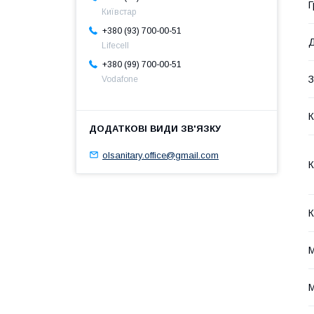
Г
Київстар
+380 (93) 700-00-51
Д
Lifecell
+380 (99) 700-00-51
З
Vodafone
К
olsanitary.office@gmail.com
К
К
М
М