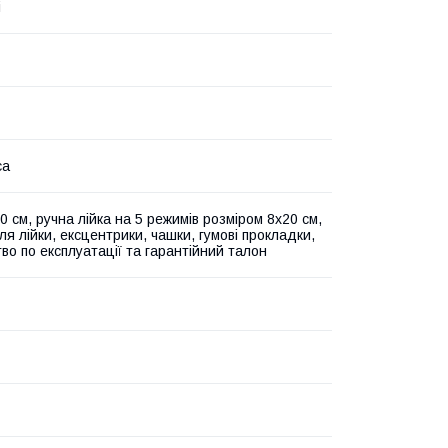
і
са
 см, ручна лійка на 5 режимів розміром 8х20 см,
я лійки, ексцентрики, чашки, гумові прокладки,
во по експлуатації та гарантійний талон