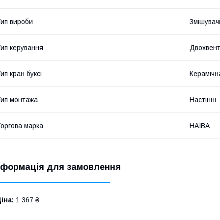
ип вироби
Змішувач
ип керування
Двохвент
ип кран буксі
Керамічна
ип монтажа
Настінні
оргова марка
HAIBA
нформація для замовлення
іна:
1 367 ₴