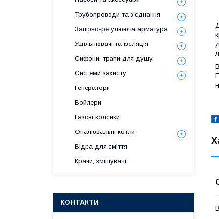
Трубопроводи та з'єднання
Д
Запірно-регулююча арматура
к
д
Ущільнювачі та ізоляція
л
Сифони, трапи для душу
В
Системи захисту
П
н
Генератори
Бойлери
Газові колонки
Опалювальні котли
Х
Відра для сміття
Крани, змішувачі
КОНТАКТИ
В