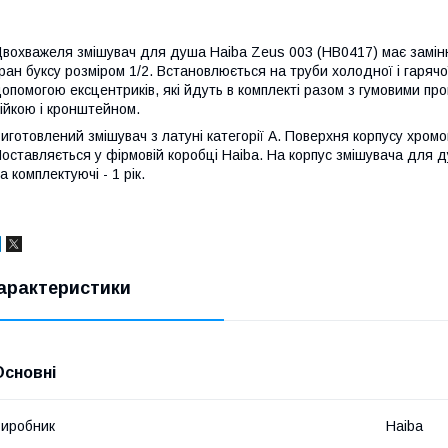
вохважеля змішувач для душа Haiba Zeus 003 (HB0417) має замінн
ран буксу розміром 1/2. Встановлюється на труби холодної і гарячої
опомогою ексцентриків, які йдуть в комплекті разом з гумовими п
ійкою і кронштейном.
иготовлений змішувач з латуні категорії А. Поверхня корпусу хромо
оставляється у фірмовій коробці Haiba. На корпус змішувача для д
а комплектуючі - 1 рік.
арактеристики
Основні
иробник
Haiba