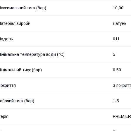
аксимальний тиск (бар)
10,00
атеріал вироби
Латунь
Мoдель
011
інімальна температура води (°C)
5
інімальний тиск (бар)
0,50
окриття
З покрит
обочий тиск (бар)
1-5
ерія
PREMIE