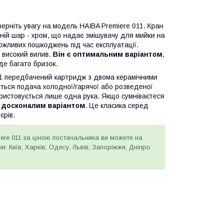
зверніть увагу на модель HAIBA Premiere 011. Кран
хній шар - хром, що надає змішувачу для мийки на
ожливих пошкоджень під час експлуатації.
є високий вилив.
Він є оптимальним варіантом
,
де багато бризок.
11 передбачений картридж з двома керамічними
ться подача холодної/гарячої або розведеної
ристовується лише одна рука. Якщо сумніваєтеся
с досконалим варіантом
. Це класика серед
єрів.
ere 011 за ціною постачальника ви можете на
: Київ, Харків, Одесу, Львів, Запоріжжя, Дніпро