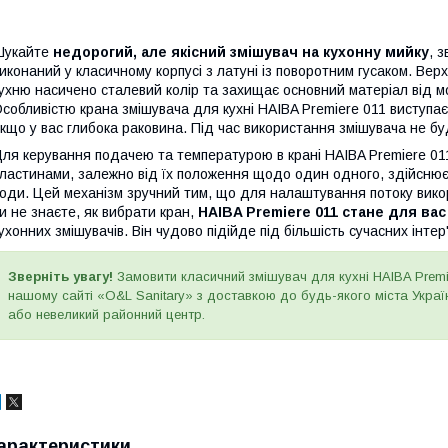
Шукайте
недорогий, але якісний змішувач на кухонну мийку
, 
иконаний у класичному корпусі з латуні із поворотним гусаком. Вер
ухню насичено сталевий колір та захищає основний матеріал від м
собливістю крана змішувача для кухні HAIBA Premiere 011 виступа
кщо у вас глибока раковина. Під час використання змішувача не бу
ля керування подачею та температурою в крані HAIBA Premiere 0
ластинами, залежно від їх положення щодо один одного, здійснює
оди. Цей механізм зручний тим, що для налаштування потоку вико
и не знаєте, як вибрати кран,
HAIBA Premiere 011 стане для ва
ухонних змішувачів. Він чудово підійде під більшість сучасних інтер'
Зверніть увагу!
Замовити класичний змішувач для кухні HAIBA Premi
нашому сайті «O&L Sanitary» з доставкою до будь-якого міста України
або невеликий районний центр.
арактеристики