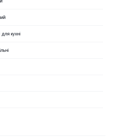
ий
ний
 для кухні
льні