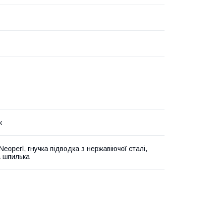
ж
eoperl, гнучка підводка з нержавіючої сталі,
а шпилька