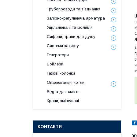
Трубопроводи та з'єднання
Запірно-регулююча арматура
в
к
Ущільнювачі та ізоляція
О
Сифони, трапи для душу
я
Системи захисту
Д
п
Генератори
в
Бойлери
ч
к
Газові колонки
Опалювальні котли
Відра для сміття
Крани, змішувачі
КОНТАКТИ
Х