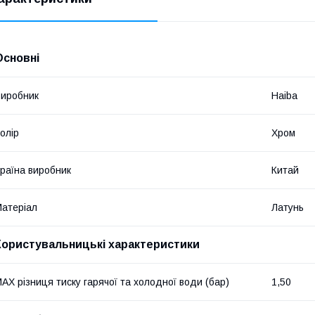
Основні
иробник
Haiba
олір
Хром
раїна виробник
Китай
атеріал
Латунь
Користувальницькі характеристики
AX різниця тиску гарячої та холодної води (бар)
1,50