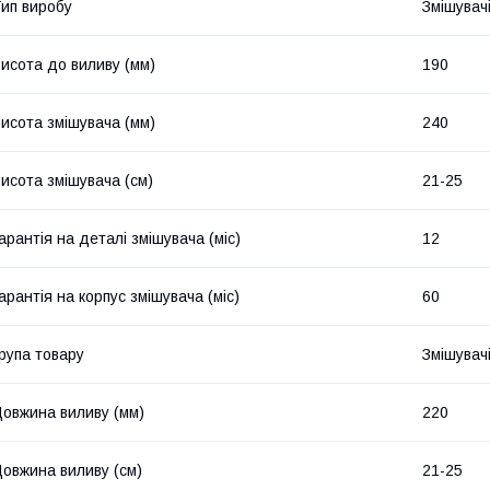
ип виробу
Змішувачі
исота до виливу (мм)
190
исота змішувача (мм)
240
исота змішувача (см)
21-25
арантія на деталі змішувача (міс)
12
арантія на корпус змішувача (міс)
60
рупа товару
Змішувач
овжина виливу (мм)
220
овжина виливу (см)
21-25