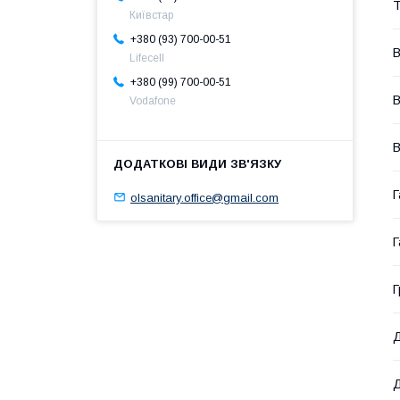
Т
Київстар
+380 (93) 700-00-51
В
Lifecell
+380 (99) 700-00-51
В
Vodafone
В
Г
olsanitary.office@gmail.com
Г
Г
Д
Д