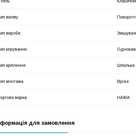
тиль
Класичн
ип виліву
Поворот
ип вироби
Змішувачі
ип керування
Одноважі
ип кріплення
Шпилька
ип монтажа
Врізні
оргова марка
HAIBA
нформація для замовлення