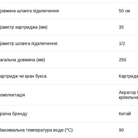
овжина шланга підключення
50 см
іаметр картриджа (мм)
35
іаметр шланга підключення
1/2
агальна довжина (мм)
250
артридж чи кран букса
Картрид
Аератор N
омплектація
кріпильн
раїна бренду
Китай
аксимальна температура води (°C)
90