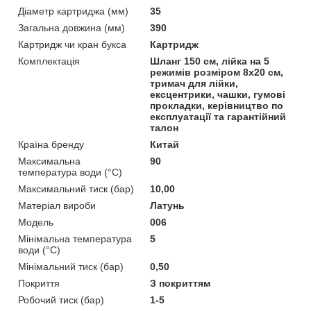
Діаметр картриджа (мм)
35
Загальна довжина (мм)
390
Картридж чи кран букса
Картридж
Комплектація
Шланг 150 см, лійка на 5
режимів розміром 8х20 см,
тримач для лійки,
ексцентрики, чашки, гумові
прокладки, керівництво по
експлуатації та гарантійний
талон
Країна бренду
Китай
Максимальна
90
температура води (°C)
Максимальний тиск (бар)
10,00
Матеріал вироби
Латунь
Мoдель
006
Мінімальна температура
5
води (°C)
Мінімальний тиск (бар)
0,50
Покриття
З покриттям
Робочий тиск (бар)
1-5