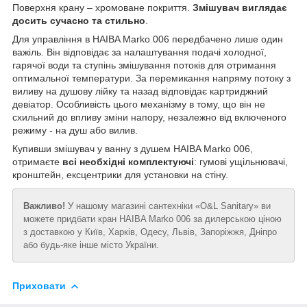
Поверхня крану – хромоване покриття.
Змішувач виглядає
досить сучасно та стильно
.
Для управління в HAIBA Marko 006 передбачено лише один
важіль. Він відповідає за налаштування подачі холодної,
гарячої води та ступінь змішування потоків для отримання
оптимальної температури. За перемикання напряму потоку з
виливу на душову лійку та назад відповідає картриджний
девіатор. Особливість цього механізму в тому, що він не
схильний до впливу зміни напору, незалежно від включеного
режиму - на душ або вилив.
Купивши змішувач у ванну з душем HAIBA Marko 006,
отримаєте
всі необхідні комплектуючі
: гумові ущільнювачі,
кронштейн, ексцентрики для установки на стіну.
Важливо!
У нашому магазині сантехніки «O&L Sanitary» ви
можете придбати кран HAIBA Marko 006 за дилерською ціною
з доставкою у Київ, Харків, Одесу, Львів, Запоріжжя, Дніпро
або будь-яке інше місто України.
Приховати