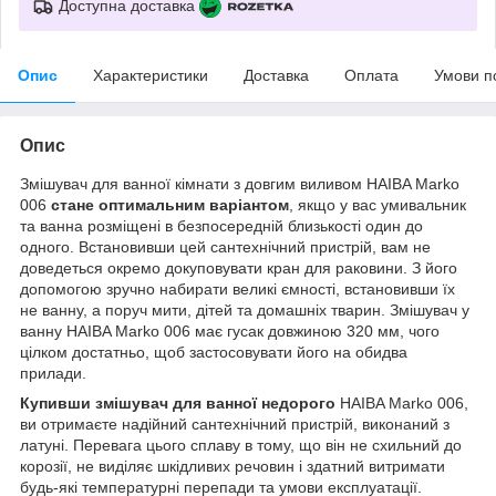
Доступна доставка
Опис
Характеристики
Доставка
Оплата
Умови п
Опис
Змішувач для ванної кімнати з довгим виливом HAIBA Marko
006
стане оптимальним варіантом
, якщо у вас умивальник
та ванна розміщені в безпосередній близькості один до
одного. Встановивши цей сантехнічний пристрій, вам не
доведеться окремо докуповувати кран для раковини. З його
допомогою зручно набирати великі ємності, встановивши їх
не ванну, а поруч мити, дітей та домашніх тварин. Змішувач у
ванну HAIBA Marko 006 має гусак довжиною 320 мм, чого
цілком достатньо, щоб застосовувати його на обидва
прилади.
Купивши змішувач для ванної недорого
HAIBA Marko 006,
ви отримаєте надійний сантехнічний пристрій, виконаний з
латуні. Перевага цього сплаву в тому, що він не схильний до
корозії, не виділяє шкідливих речовин і здатний витримати
будь-які температурні перепади та умови експлуатації.