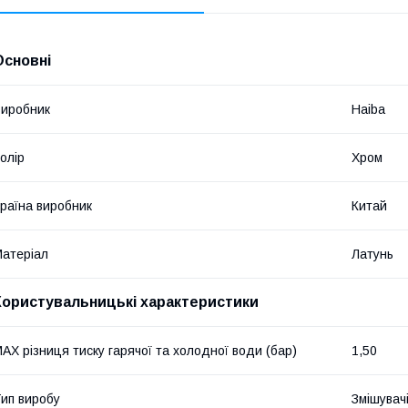
Основні
иробник
Haiba
олір
Хром
раїна виробник
Китай
атеріал
Латунь
Користувальницькі характеристики
AX різниця тиску гарячої та холодної води (бар)
1,50
ип виробу
Змішувач