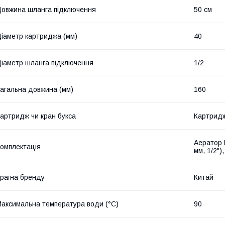
овжина шланга підключення
50 см
іаметр картриджа (мм)
40
іаметр шланга підключення
1/2
агальна довжина (мм)
160
артридж чи кран букса
Картрид
Аератор N
омплектація
мм, 1/2")
раїна бренду
Китай
аксимальна температура води (°C)
90