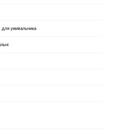
і для умивальника
льні