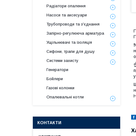
Радіатори опалення
Насоси та аксесуари
Трубопроводи та з'єднання
П
Запірно-регулююча арматура
П
Ущільнювачі та ізоляція
❗
н
Сифони, трапи для душу
о
Системи захисту
☝
Генератори
п
у
Бойлери
Щ
Газові колонки
н
H
Опалювальні котли
КОНТАКТИ
Х