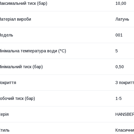
аксимальний тиск (бар)
10,00
атеріал вироби
Латунь
Мoдель
001
інімальна температура води (°C)
5
інімальний тиск (бар)
0,50
окриття
З покрит
обочий тиск (бар)
1-5
ерія
HANSBE
тиль
Класичн