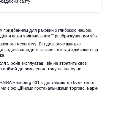
окидаючи сайту.
им придбанням для раковин з глибокою чашою.
діння води з мінімальним її розбризкуванням убік.
апірного механізму. Він дозволяє швидко
що подача холодної та гарячої води здійснюється
ка.
я 5 років експлуатації він не втратить своєї
л стійкий до окислення, тому на ньому не
HAIBA Hansberg 001 з доставкою до будь-якого
. Ми є офіційними постачальниками торгової марки