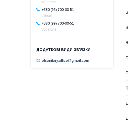
Київстар
+380 (93) 700-00-51
В
Lifecell
+380 (99) 700-00-51
В
Vodafone
В
Г
olsanitary.office@gmail.com
Г
Г
Д
Д