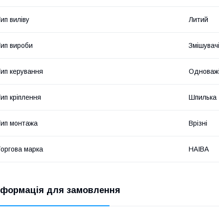
ип виліву
Литий
ип вироби
Змішувач
ип керування
Одноважі
ип кріплення
Шпилька
ип монтажа
Врізні
оргова марка
HAIBA
нформація для замовлення