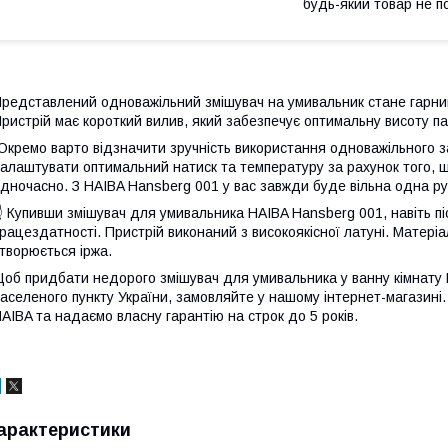
будь-який товар не п
редставлений одноважільний змішувач на умивальник стане гарн
ристрій має короткий вилив, який забезпечує оптимальну висоту па
️Окремо варто відзначити зручність використання одноважільного з
алаштувати оптимальний натиск та температуру за рахунок того, 
дночасно. З HAIBA Hansberg 001 у вас завжди буде вільна одна ру
 Купивши змішувач для умивальника HAIBA Hansberg 001, навіть післ
рацездатності. Пристрій виконаний з високоякісної латуні. Матеріа
творюється іржа.
об придбати недорого змішувач для умивальника у ванну кімнату 
аселеного пункту України, замовляйте у нашому інтернет-магазині
AIBA та надаємо власну гарантію на строк до 5 років.
арактеристики