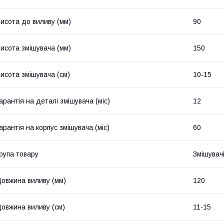
исота до виливу (мм)
90
исота змішувача (мм)
150
исота змішувача (см)
10-15
арантія на деталі змішувача (міс)
12
арантія на корпус змішувача (міс)
60
рупа товару
Змішувач
овжина виливу (мм)
120
овжина виливу (см)
11-15