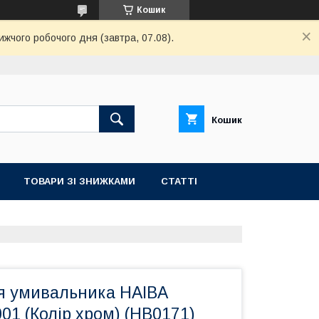
Кошик
ижчого робочого дня (завтра, 07.08).
Кошик
ТОВАРИ ЗІ ЗНИЖКАМИ
СТАТТІ
я умивальника HAIBA
1 (Колір хром) (HB0171)