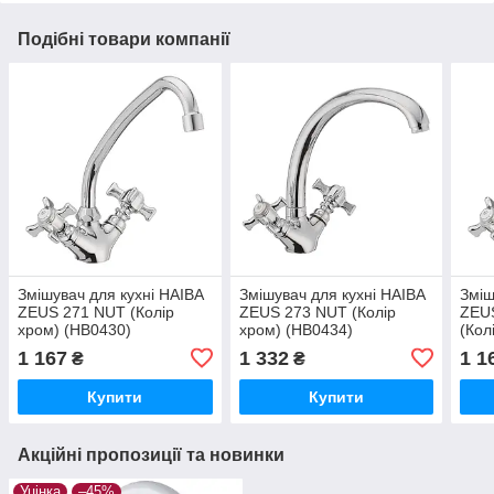
Подібні товари компанії
Змішувач для кухні HAIBA
Змішувач для кухні HAIBA
Зміш
ZEUS 271 NUT (Колір
ZEUS 273 NUT (Колір
ZEU
хром) (HB0430)
хром) (HB0434)
(Кол
1 167
1 332
1 1
₴
₴
Купити
Купити
Акційні пропозиції та новинки
Уцінка
–45%