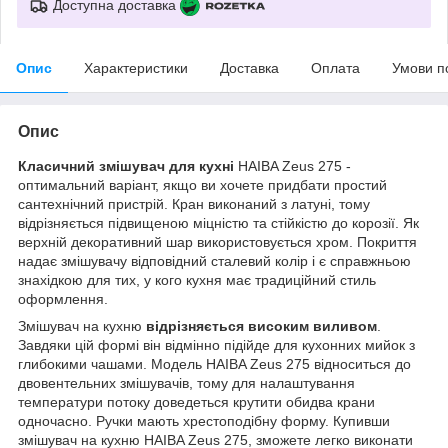
Доступна доставка
Опис
Характеристики
Доставка
Оплата
Умови п
Опис
Класичний змішувач для кухні
HAIBA Zeus 275 -
оптимальний варіант, якщо ви хочете придбати простий
сантехнічний пристрій. Кран виконаний з латуні, тому
відрізняється підвищеною міцністю та стійкістю до корозії. Як
верхній декоративний шар використовується хром. Покриття
надає змішувачу відповідний сталевий колір і є справжньою
знахідкою для тих, у кого кухня має традиційний стиль
оформлення.
Змішувач на кухню
відрізняється високим виливом
.
Завдяки цій формі він відмінно підійде для кухонних мийок з
глибокими чашами. Модель HAIBA Zeus 275 відноситься до
двовентельних змішувачів, тому для налаштування
температури потоку доведеться крутити обидва крани
одночасно. Ручки мають хрестоподібну форму. Купивши
змішувач на кухню HAIBA Zeus 275, зможете легко виконати