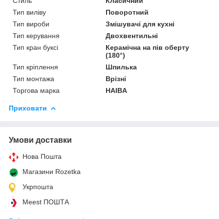
Стиль
Класичний
Тип виліву
Поворотний
Тип вироби
Змішувачі для кухні
Тип керування
Двохвентильні
Тип кран буксі
Керамічна на пів оберту
(180°)
Тип кріплення
Шпилька
Тип монтажа
Врізні
Торгова марка
HAIBA
Приховати
Умови доставки
Нова Пошта
Магазини Rozetka
Укрпошта
Meest ПОШТА