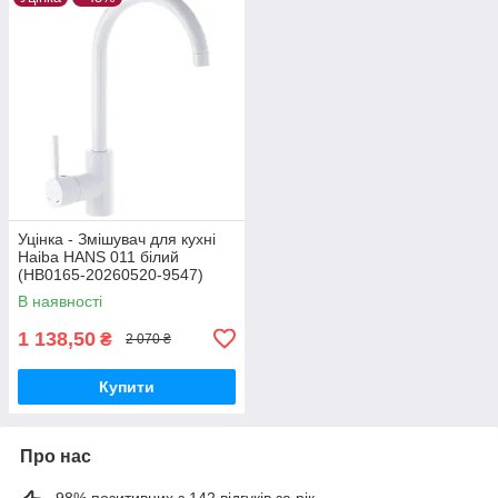
Уцінка - Змішувач для кухні
Haiba HANS 011 білий
(HB0165-20260520-9547)
В наявності
1 138,50
₴
2 070 ₴
Купити
Про нас
98% позитивних з 142 відгуків за рік