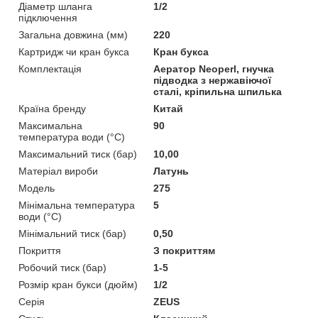
Діаметр шланга
1/2
підключення
Загальна довжина (мм)
220
Картридж чи кран букса
Кран букса
Комплектація
Аератор Neoperl, гнучка
підводка з нержавіючої
сталі, кріпильна шпилька
Країна бренду
Китай
Максимальна
90
температура води (°C)
Максимальний тиск (бар)
10,00
Матеріал вироби
Латунь
Мoдель
275
Мінімальна температура
5
води (°C)
Мінімальний тиск (бар)
0,50
Покриття
З покриттям
Робочий тиск (бар)
1-5
Розмір кран букси (дюйм)
1/2
Серія
ZEUS