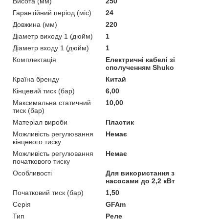
Висота (мм)
250
Гарантійний період (міс)
24
Довжина (мм)
220
Діаметр виходу 1 (дюйм)
1
Діаметр входу 1 (дюйм)
1
Комплектація
Електричні кабелі зі
сполученням Shuko
Країна бренду
Китай
Кінцевий тиск (бар)
6,00
Максимальна статичний
10,00
тиск (бар)
Матеріал вироби
Пластик
Можливість регулювання
Немає
кінцевого тиску
Можливість регулювання
Немає
початкового тиску
Особливості
Для використання з
насосами до 2,2 кВт
Початковий тиск (бар)
1,50
Серія
GFAm
Тип
Реле