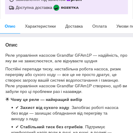
Доступна доставка
Опис
Характеристики
Доставка
Оплата
Умови п
Опис
Реле управління насосом Grandfar GFAm1P — надійність, про
яку ви не замислюєтеся, але відчуваєте щодня
Постійні перепади тиску, нестабільна робота насоса, ризик
перегріву або сухого ходу — все це не просто дратує, це
створює загрозу вашій системі водопостачання і гаманцю.
Реле управління насосом Grandfar GFAm1P створено, щоб ви
забули про ці проблеми раз і назавжди.
🌟
Чому це реле — найкращий вибір
✔
Захист від сухого ходу
. Запобігає роботі насоса
без води — захищає обладнання від перегріву та
виходу з ладу.
✔
Стабільний тиск без стрибків
. Підтримує
комфортний напір води в душі, на кухні, в поливі —