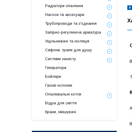
Радіатори опалення
Насоси та аксесуари
Х
Трубопроводи та з'єднання
Запірно-регулююча арматура
Ущільнювачі та ізоляція
Сифони, трапи для душу
Системи захисту
В
Генератори
Бойлери
Т
Газові колонки
Опалювальні котли
Відра для сміття
A
Крани, змішувачі
B