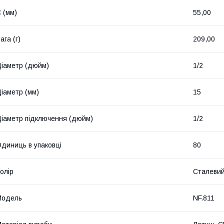
 (мм)
55,00
ага (г)
209,00
іаметр (дюйм)
1/2
іаметр (мм)
15
іаметр підключення (дюйм)
1/2
диниць в упаковці
80
олір
Сталеви
Мoдель
NF.811