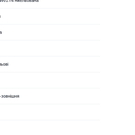
W617N нікельована
и
а
льові
-зовнішня