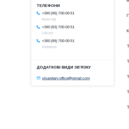
М
+380 (96) 700-00-51
П
Київстар
+380 (93) 700-00-51
К
Lifecell
+380 (99) 700-00-51
Т
Vodafone
Т
Т
olsanitary.office@gmail.com
Т
Т