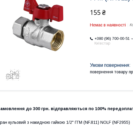
155 ₴
Немає в наявності
К
+380 (96) 700-00-51
Київстар
повернення товару п
Замовлення до 300 грн. відправляються по 100% передоплат
ран кульовий з накидною гайкою 1/2" ГГМ (NF.811) NOLF (NF2955)