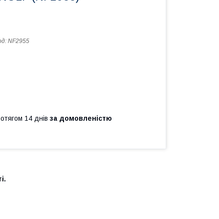
од:
NF2955
ротягом 14 днів
за домовленістю
і.