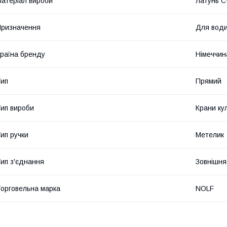
атеріал вироби
Латунь C
ризначення
Для вод
раїна бренду
Німеччин
ип
Прямий
ип вироби
Крани ку
ип ручки
Метелик
ип з'єднання
Зовнішня
орговельна марка
NOLF