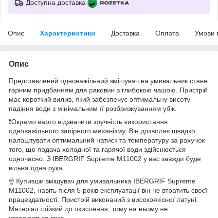
Доступна доставка
Опис
Характеристики
Доставка
Оплата
Умови 
Опис
Представлений одноважільний змішувач на умивальник стане
гарним придбанням для раковин з глибокою чашою. Пристрій
має короткий вилив, який забезпечує оптимальну висоту
падіння води з мінімальним її розбризкуванням убік.
❗️Окремо варто відзначити зручність використання
одноважільного запірного механізму. Він дозволяє швидко
налаштувати оптимальний натиск та температуру за рахунок
того, що подача холодної та гарячої води здійснюється
одночасно. З IBERGRIF Supreme M11002 у вас завжди буде
вільна одна рука.
☝ Купивши змішувач для умивальника IBERGRIF Supreme
M11002, навіть після 5 років експлуатації він не втратить своєї
працездатності. Пристрій виконаний з високоякісної латуні.
Матеріал стійкий до окислення, тому на ньому не
утворюється іржа.