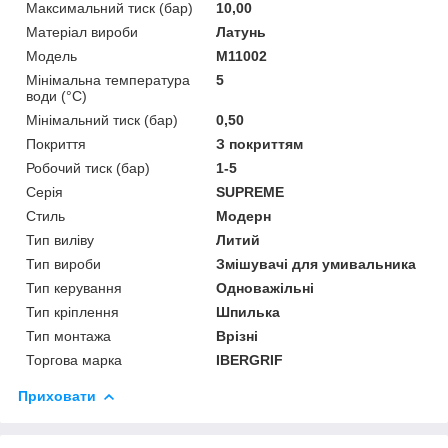
Максимальний тиск (бар)
10,00
Матеріал вироби
Латунь
Мoдель
M11002
Мінімальна температура
5
води (°C)
Мінімальний тиск (бар)
0,50
Покриття
З покриттям
Робочий тиск (бар)
1-5
Серія
SUPREME
Стиль
Модерн
Тип виліву
Литий
Тип вироби
Змішувачі для умивальника
Тип керування
Одноважільні
Тип кріплення
Шпилька
Тип монтажа
Врізні
Торгова марка
IBERGRIF
Приховати