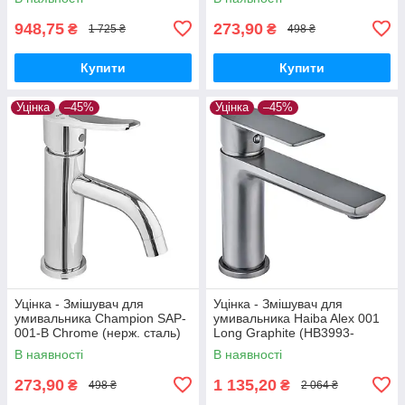
(MI6756-20260715-9443)
948,75
273,90
₴
₴
1 725 ₴
498 ₴
Купити
Купити
Уцінка
–45%
Уцінка
–45%
Уцінка - Змішувач для
Уцінка - Змішувач для
умивальника Champion SAP-
умивальника Haiba Alex 001
001-B Chrome (нерж. сталь)
Long Graphite (HB3993-
(CH6157-20260715-10520)
20260604-7971)
В наявності
В наявності
273,90
1 135,20
₴
₴
498 ₴
2 064 ₴