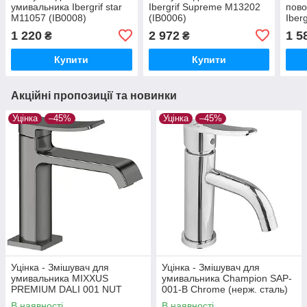
умивальника Ibergrif star
Ibergrif Supreme M13202
пов
M11057 (IB0008)
(IB0006)
Iber
(IB0
1 220
2 972
1 5
₴
₴
Купити
Купити
Акційні пропозиції та новинки
Уцінка
–45%
Уцінка
–45%
Уцінка - Змішувач для
Уцінка - Змішувач для
умивальника MIXXUS
умивальника Champion SAP-
PREMIUM DALI 001 NUT
001-B Chrome (нерж. сталь)
GRAPHITE (Колір графіт)
(CH6157-20260716-10424)
В наявності
В наявності