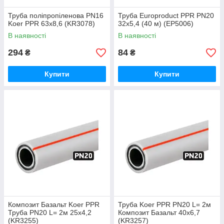
Труба поліпропіленова PN16
Труба Europroduct PPR PN20
Koer PPR 63x8,6 (KR3078)
32x5,4 (40 м) (EP5006)
В наявності
В наявності
294
84
₴
₴
Купити
Купити
Композит Базальт Koer PPR
Труба Koer PPR PN20 L= 2м
Труба PN20 L= 2м 25х4,2
Композит Базальт 40х6,7
(KR3255)
(KR3257)