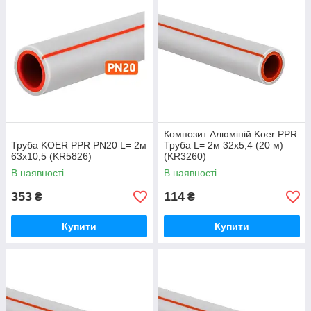
Композит Алюміній Koer PPR
Труба KOER PPR PN20 L= 2м
Труба L= 2м 32х5,4 (20 м)
63x10,5 (KR5826)
(KR3260)
В наявності
В наявності
353
114
₴
₴
Купити
Купити