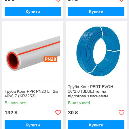
Купити
Купити
Труба Koer PERT EVOH
Труба Koer PPR PN20 L= 2м
16*2,0 (BLUE) тепла
40х6,7 (KR3253)
підлогова з кисневим
бар'єром (KR5045)
В наявності
В наявності
132
30
₴
₴
Купити
Купити