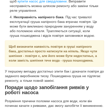
щоб
купити насос для свердловини
. Виправити
несправність можна шляхом ремонту або заміни тільки
реле управління.
Несправність напірного бака
. Під час тривалої
експлуатації груша напірного бака втрачає повітря. Це
може бути викликано природним зануренням у воду
або поломкою ніпеля. Трапляються ситуації, коли
груша пошкоджена і відсік повітря заповнився водою.
Щоб визначити наявність повітря в груші напірного
бака, достатньо просто натиснути на ніпель. Якщо чути
шипіння - повітря є, але його може бути недостатньо, а
коли замість шипіння тече вода - груша пошкоджена.
У першому випадку достатньо злити бак і докачати повітря до
заданого виробником тиску. Пошкоджена груша не підлягає
ремонту, а тільки повній заміні.
Поради щодо запобігання ривків у
роботі насоса
Розуміння причини поломки насоса для води, коли він
починає качати з ривками, дає змогу запобігти її виникненню.