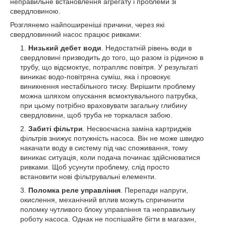
неправильне встановлення агрегату і проблеми зі
свердловиною.
Розглянемо найпоширеніші причини, через які
свердловинний насос працює ривками:
Низький дебет води
. Недостатній рівень води в
свердловині призводить до того, що разом із рідиною в
трубу, що відсмоктує, потрапляє повітря. У результаті
виникає водо-повітряна суміш, яка і провокує
виникнення нестабільного тиску. Вирішити проблему
можна шляхом опускання всмоктувального патрубка,
при цьому потрібно враховувати загальну глибину
свердловини, щоб труба не торкалася забою.
Забиті фільтри
. Несвоєчасна заміна картриджів
фільтрів знижує потужність насоса. Він не може швидко
накачати воду в систему під час споживання, тому
виникає ситуація, коли подача починає здійснюватися
ривками. Щоб усунути проблему, слід просто
встановити нові фільтрувальні елементи.
Поломка реле управління
. Перепади напруги,
окислення, механічний вплив можуть спричинити
поломку чутливого блоку управління та неправильну
роботу насоса. Однак не поспішайте бігти в магазин,