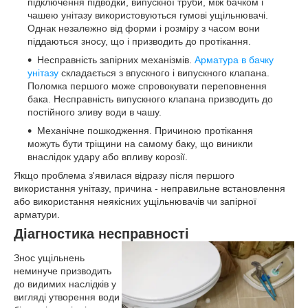
підключення підводки, випускної труби, між бачком і
чашею унітазу використовуються гумові ущільнювачі.
Однак незалежно від форми і розміру з часом вони
піддаються зносу, що і призводить до протікання.
Несправність запірних механізмів.
Арматура в бачку
унітазу
складається з впускного і випускного клапана.
Поломка першого може спровокувати переповнення
бака. Несправність випускного клапана призводить до
постійного зливу води в чашу.
Механічне пошкодження. Причиною протікання
можуть бути тріщини на самому баку, що виникли
внаслідок удару або впливу корозії.
Якщо проблема з'явилася відразу після першого
використання унітазу, причина - неправильне встановлення
або використання неякісних ущільнювачів чи запірної
арматури.
Діагностика несправності
Знос ущільнень
неминуче призводить
до видимих наслідків у
вигляді утворення води