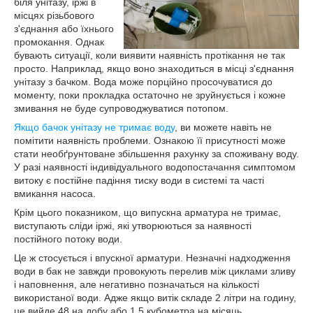
біля унітазу, іржі в
місцях різьбового
з'єднання або їхнього
промокання. Однак
бувають ситуації, коли виявити наявність протікання не так
просто. Наприклад, якщо воно знаходиться в місці з'єднання
унітазу з бачком. Вода може порційно просочуватися до
моменту, поки прокладка остаточно не зруйнується і кожне
змивання не буде супроводжуватися потопом.
Якщо бачок унітазу не тримає воду
, ви можете навіть не
помітити наявність проблеми. Ознакою її присутності може
стати необґрунтоване збільшення рахунку за споживану воду.
У разі наявності індивідуального водопостачання симптомом
витоку є постійне падіння тиску води в системі та часті
вмикання насоса.
Крім цього показником, що випускна арматура не тримає,
виступають сліди іржі, які утворюються за наявності
постійного потоку води.
Це ж стосується і впускної арматури. Незначні надходження
води в бак не завжди провокують перелив між циклами зливу
і наповнення, але негативно позначаться на кількості
використаної води. Адже якщо витік складе 2 літри на годину,
це вийде 48 на добу або 1,5 кубометра на місяць.