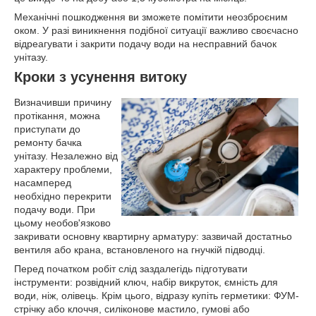
Механічні пошкодження ви зможете помітити неозброєним
оком. У разі виникнення подібної ситуації важливо своєчасно
відреагувати і закрити подачу води на несправний бачок
унітазу.
Кроки з усунення витоку
Визначивши причину
протікання, можна
приступати до
ремонту бачка
унітазу. Незалежно від
характеру проблеми,
насамперед
необхідно перекрити
подачу води. При
цьому необов'язково
закривати основну квартирну арматуру: зазвичай достатньо
вентиля або крана, встановленого на гнучкій підводці.
Перед початком робіт слід заздалегідь підготувати
інструменти: розвідний ключ, набір викруток, ємність для
води, ніж, олівець. Крім цього, відразу купіть герметики: ФУМ-
стрічку або клоччя, силіконове мастило, гумові або