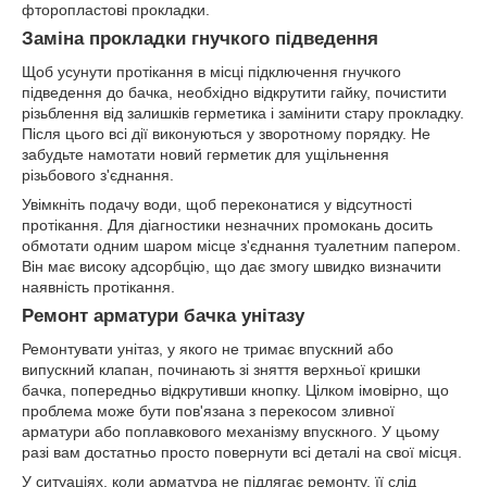
фторопластові прокладки.
Заміна прокладки гнучкого підведення
Щоб усунути протікання в місці підключення гнучкого
підведення до бачка, необхідно відкрутити гайку, почистити
різьблення від залишків герметика і замінити стару прокладку.
Після цього всі дії виконуються у зворотному порядку. Не
забудьте намотати новий герметик для ущільнення
різьбового з'єднання.
Увімкніть подачу води, щоб переконатися у відсутності
протікання. Для діагностики незначних промокань досить
обмотати одним шаром місце з'єднання туалетним папером.
Він має високу адсорбцію, що дає змогу швидко визначити
наявність протікання.
Ремонт арматури бачка унітазу
Ремонтувати унітаз, у якого не тримає впускний або
випускний клапан, починають зі зняття верхньої кришки
бачка, попередньо відкрутивши кнопку. Цілком імовірно, що
проблема може бути пов'язана з перекосом зливної
арматури або поплавкового механізму впускного. У цьому
разі вам достатньо просто повернути всі деталі на свої місця.
У ситуаціях, коли арматура не підлягає ремонту, її слід