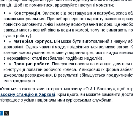
танції. Щоб не помилитися, враховуйте наступні моменти:
🔹
Конструкція
. Залежно від розташування патрубка всаса о
самовсмоктувальним. При виборі першого варіанту важливо враху
повністю заповнити лінію і камеру всмоктування водою. Це необ
завжди мають певний рівень води в камері, тому не вимагають п
пуск в роботу).
🔹
Матеріал корпуса
. Він може бути виготовлений з чавуну аб
довговічні. Однак чавунні моделі відрізняються великою вагою. К
камери всмоктування можливе утворення іржі, яка швидко вимива
з нержавіючої сталі позбавлені подібних недоліків.
🔹
Принцип роботи
. Поверхневі насоси на станцію діляться на
конструкції лопатей робочого колеса. У вихрових їх форма забез
джерелом розрядження. В результаті збільшується продуктивніст
електродвигуна.
в'яжіться з експертами інтернет-магазину «O & L Sanitary», щоб 
асосну станцію в Харкові
. Крім цього, ви можете замовити доста
півпрацює з усіма національними кур'єрськими службами.