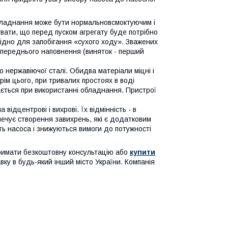
бладнання може бути нормальновсмоктуючим і
вати, що перед пуском агрегату буде потрібно
хідно для запобігання «сухого ходу». Зважених
опереднього наповнення (виняток - перший
о нержавіючої сталі. Обидва матеріали міцні і
рім цього, при тривалих простоях в воді
ється при використанні обладнання. Пристрої
 відцентрові і вихрові. Їх відмінність - в
печує створення завихрень, які є додатковим
ь насоса і знижуються вимоги до потужності
отримати безкоштовну консультацію або
купити
вку в будь-який інший місто України. Компанія