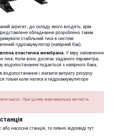
ний агрегат, до складу якого входять, крім
у. Представлене обладнання розроблено таким
тримувати стабільний тиск в системі
влений гідроакумулятор (напірний бак).
влена еластична мембрана
. У міру заповнення
я тиск. Коли воно досягає заданого параметра,
у водопостачання подається з напірного бака.
і водопостачання і знизити витрату ресурсу
я тільки коли натиск в гидроаккумуляторе
тися насос. При цьому максимальна місткість
станція
або насосна станція, то певної відповіді тут