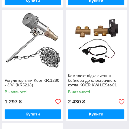
Купити
Купити
Комплект підключення
Регулятор тяги Koer KR.1280
бойлера до електричного
- 3/4" (KR5218)
котла KOER KWH.ESet-01
(KR5564)
В наявності
В наявності
1 297
2 430
₴
₴
Купити
Купити