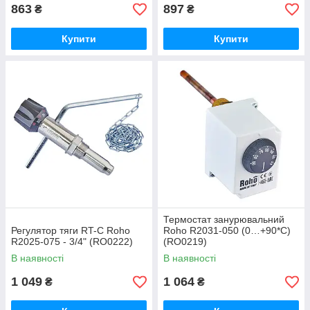
863
897
₴
₴
Купити
Купити
Термостат занурювальний
Регулятор тяги RT-C Roho
Roho R2031-050 (0…+90*C)
R2025-075 - 3/4" (RO0222)
(RO0219)
В наявності
В наявності
1 049
1 064
₴
₴